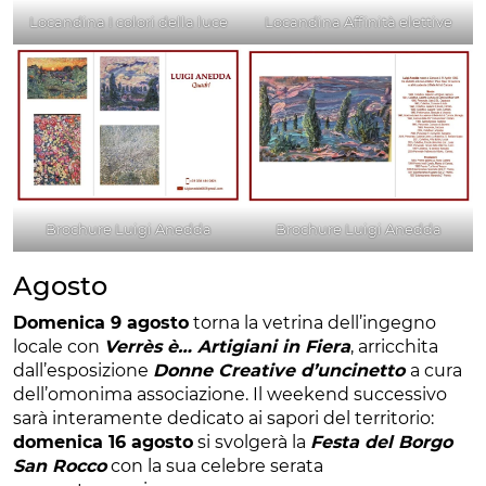
Locandina I colori della luce
Locandina Affinità elettive
Brochure Luigi Anedda
Brochure Luigi Anedda
Agosto
Domenica 9 agosto
torna la vetrina dell’ingegno
locale con
Verrès è… Artigiani in Fiera
, arricchita
dall’esposizione
Donne Creative d’uncinetto
a cura
dell’omonima associazione. Il weekend successivo
sarà interamente dedicato ai sapori del territorio:
domenica 16 agosto
si svolgerà la
Festa del Borgo
San Rocco
con la sua celebre serata