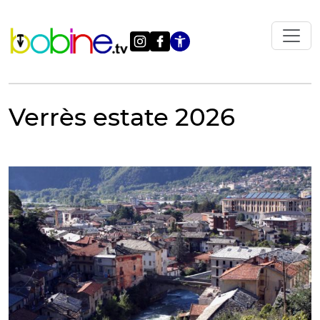
Vai
al
contenuto
Apri le impostazi
Verrès estate 2026