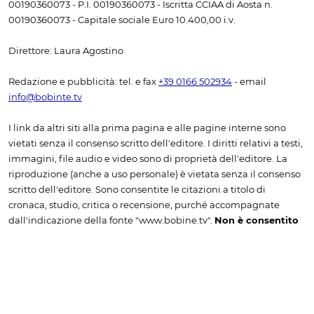
00190360073 - P.I. 00190360073 - Iscritta CCIAA di Aosta n.
00190360073 - Capitale sociale Euro 10.400,00 i.v.
Direttore: Laura Agostino
Redazione e pubblicità: tel. e fax
+39 0166 502934
- email
info@bobinte.tv
I link da altri siti alla prima pagina e alle pagine interne sono
vietati senza il consenso scritto dell'editore. I diritti relativi a testi,
immagini, file audio e video sono di proprietà dell'editore. La
riproduzione (anche a uso personale) è vietata senza il consenso
scritto dell'editore. Sono consentite le citazioni a titolo di
cronaca, studio, critica o recensione, purché accompagnate
dall'indicazione della fonte "www.bobine.tv".
Non è consentito
l'inserimento di contenuti tratti da bobine.tv in rassegne
stampa senza la sottoscrizione di uno specifico
abbonamento. Per richiedere una quotazione è necessario
contattare l'amministrazione, scrivendo a info@bobine.tv
oppure telefonando a +39 0166 502934