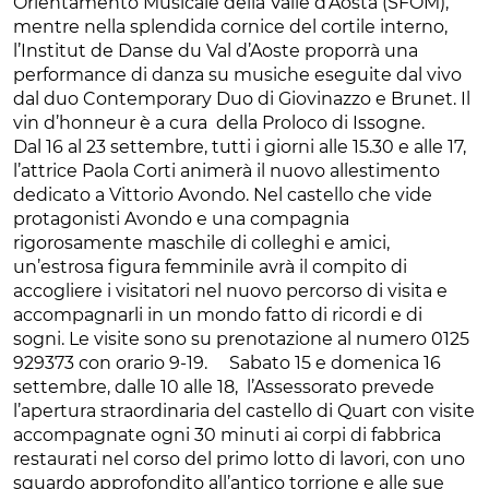
Orientamento Musicale della Valle d’Aosta (SFOM),
mentre nella splendida cornice del cortile interno,
l’Institut de Danse du Val d’Aoste proporrà una
performance di danza su musiche eseguite dal vivo
dal duo Contemporary Duo di Giovinazzo e Brunet. Il
vin d’honneur è a cura della Proloco di Issogne.
Dal 16 al 23 settembre, tutti i giorni alle 15.30 e alle 17,
l’attrice Paola Corti animerà il nuovo allestimento
dedicato a Vittorio Avondo. Nel castello che vide
protagonisti Avondo e una compagnia
rigorosamente maschile di colleghi e amici,
un’estrosa figura femminile avrà il compito di
accogliere i visitatori nel nuovo percorso di visita e
accompagnarli in un mondo fatto di ricordi e di
sogni. Le visite sono su prenotazione al numero 0125
929373 con orario 9-19. Sabato 15 e domenica 16
settembre, dalle 10 alle 18, l’Assessorato prevede
l’apertura straordinaria del castello di Quart con visite
accompagnate ogni 30 minuti ai corpi di fabbrica
restaurati nel corso del primo lotto di lavori, con uno
sguardo approfondito all’antico torrione e alle sue