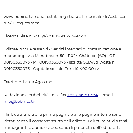
www.bobine.tv è una testata registrata al Tribunale di Aosta con
n. 5/10 reg. stampa
Licenza Siae n. 2403/I/2396 ISSN 2724-1440
Editore: A.V.I. Presse Srl - Servizi integrati di comunicazione e
marketing - Via Menabrea n. 58 - 11024 Châtillon (AO) - C.F.
00190360073 - P.I. 00190360073 - Iscritta CCIAA di Aosta n.
00190360073 - Capitale sociale Euro 10.400,00 i.v.
Direttore: Laura Agostino
Redazione e pubblicità: tel. e fax
+39 0166 502934
- email
info@bobinte.tv
I link da altri siti alla prima pagina e alle pagine interne sono
vietati senza il consenso scritto dell'editore. I diritti relativi a testi,
immagini, file audio e video sono di proprietà dell'editore. La