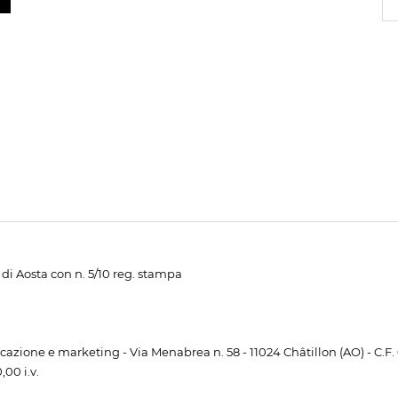
di Aosta con n. 5/10 reg. stampa
unicazione e marketing - Via Menabrea n. 58 - 11024 Châtillon (AO) - C.F
00 i.v.