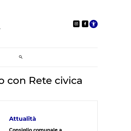
Apri le im
do con Rete civica
Attualità
Consiglio comunale a