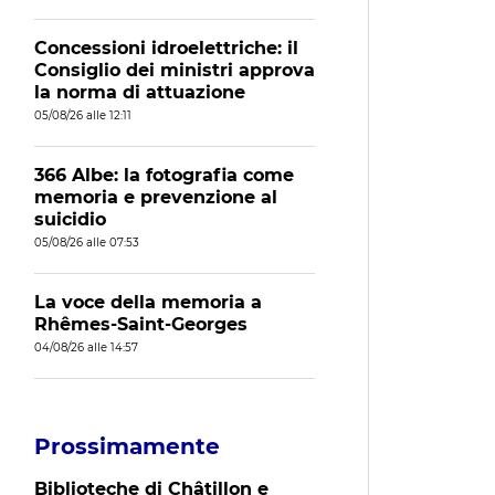
Concessioni idroelettriche: il
Consiglio dei ministri approva
la norma di attuazione
05/08/26 alle 12:11
366 Albe: la fotografia come
memoria e prevenzione al
suicidio
05/08/26 alle 07:53
La voce della memoria a
Rhêmes-Saint-Georges
04/08/26 alle 14:57
Prossimamente
Biblioteche di Châtillon e