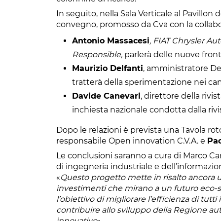
In seguito, nella Sala Verticale al Pavillon
convegno, promosso da Cva con la colla
Antonio Massacesi
, FIAT Chrysler A
Responsible,
parlerà delle nuove fron
Maurizio Delfanti
, amministratore De
tratterà della sperimentazione nei cam
Davide Canevari
, direttore della rivi
inchiesta nazionale condotta dalla rivi
Dopo le relazioni è prevista una Tavola r
responsabile Open innovation C.V.A. e
Pao
Le conclusioni saranno a cura di Marco Ca
di ingegneria industriale e dell’informazi
«
Questo progetto mette in risalto ancora u
investimenti che mirano a un futuro eco-so
l’obiettivo di migliorare l’efficienza di tutti
contribuire allo sviluppo della Regione au
innovativo
».