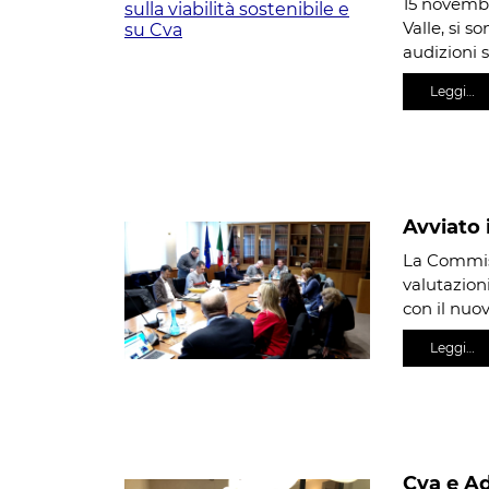
15 novembr
Valle, si 
audizioni 
Leggi…
Avviato 
La Commiss
valutazioni
con il nuov
Leggi…
Cva e Ad