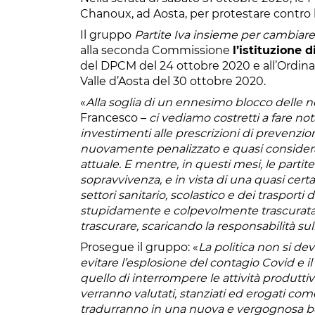
Chanoux, ad Aosta, per protestare contro 
Il gruppo
Partite Iva insieme per cambiare
alla seconda Commissione
l’istituzione 
del DPCM del 24 ottobre 2020 e all’Ordi
Valle d’Aosta del 30 ottobre 2020.
«
Alla soglia di un ennesimo blocco delle no
Francesco –
ci vediamo costretti a fare n
investimenti alle prescrizioni di prevenzio
nuovamente penalizzato e quasi considerat
attuale. E mentre, in questi mesi, le partite
sopravvivenza, e in vista di una quasi cert
settori sanitario, scolastico e dei trasport
stupidamente e colpevolmente trascurata
trascurare, scaricando la responsabilità sull
Prosegue il gruppo: «
La politica non si de
evitare l’esplosione del contagio Covid e il 
quello di interrompere le attività produttiv
verranno valutati, stanziati ed erogati come 
tradurranno in una nuova e vergognosa be