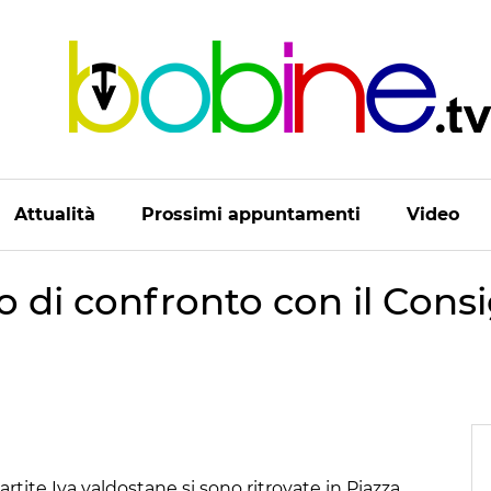
Attualità
Prossimi appuntamenti
Video
lo di confronto con il Cons
artite Iva valdostane si sono ritrovate in Piazza