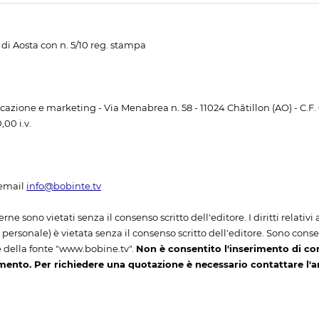
di Aosta con n. 5/10 reg. stampa
unicazione e marketing - Via Menabrea n. 58 - 11024 Châtillon (AO) - C.F
00 i.v.
email
info@bobinte.tv
erne sono vietati senza il consenso scritto dell'editore. I diritti relativ
ersonale) è vietata senza il consenso scritto dell'editore. Sono consenti
 della fonte "www.bobine.tv".
Non è consentito l'inserimento di co
mento. Per richiedere una quotazione è necessario contattare l'