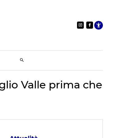
Apri le im
iglio Valle prima che