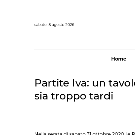
Vai
al
contenuto
sabato, 8 agosto 2026
Home
Partite Iva: un tavo
sia troppo tardi
Nella serata di sabato 31 ottobre 2020, le P