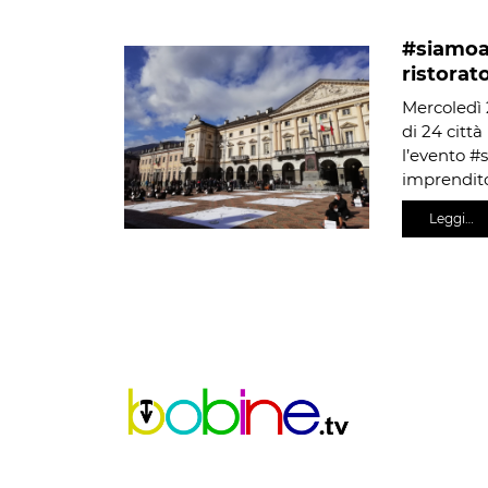
#siamoat
ristorato
Mercoledì 
di 24 città
l’evento #s
imprendit
Leggi…