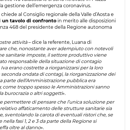
la gestione dell’emergenza coronavirus.
chiede al Consiglio regionale della Valle d’Aosta e
di un tavolo di confronto
in merito alle disposizioni
nanza 468 del presidente della Regione autonoma
stre attività
– dice la referente, Luana di
otare che, nonostante aver adempiuto con notevoli
ne sanitarie imposte, il settore produttivo viene
o responsabile della situazione di contagio
 Iva erano costrette a riorganizzarsi per la loro
a seconda ondata di contagi, la riorganizzazione dei
i da parte dell’Amministrazione pubblica era
; come troppo spesso le Amministrazioni sanno
a burocrazia o altri soggetti
».
ve permettere di pensare che l’unica soluzione per
relativo affaticamento delle strutture sanitarie sia
e, sventolando la carota di eventuali ristori che, se
nella fasi 1, 2 e 3 da parte della Regione si
ffa oltre al danno
».