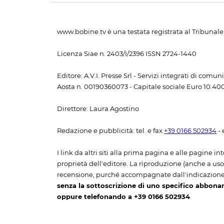
www.bobine.tv è una testata registrata al Tribunale 
Licenza Siae n. 2403/I/2396 ISSN 2724-1440
Editore: A.V.I. Presse Srl - Servizi integrati di com
Aosta n. 00190360073 - Capitale sociale Euro 10.400,
Direttore: Laura Agostino
Redazione e pubblicità: tel. e fax
+39 0166 502934
- 
I link da altri siti alla prima pagina e alle pagine int
proprietà dell'editore. La riproduzione (anche a uso p
recensione, purché accompagnate dall'indicazione
senza la sottoscrizione di uno specifico abbona
oppure telefonando a +39 0166 502934