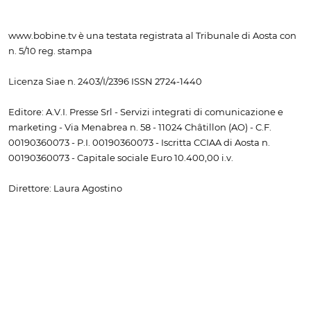
www.bobine.tv è una testata registrata al Tribunale di Aosta con
n. 5/10 reg. stampa
Licenza Siae n. 2403/I/2396 ISSN 2724-1440
Editore: A.V.I. Presse Srl - Servizi integrati di comunicazione e
marketing - Via Menabrea n. 58 - 11024 Châtillon (AO) - C.F.
00190360073 - P.I. 00190360073 - Iscritta CCIAA di Aosta n.
00190360073 - Capitale sociale Euro 10.400,00 i.v.
Direttore: Laura Agostino
Redazione e pubblicità: tel. e fax
+39 0166 502934
- email
info@bobinte.tv
I link da altri siti alla prima pagina e alle pagine interne sono
vietati senza il consenso scritto dell'editore. I diritti relativi a testi,
immagini, file audio e video sono di proprietà dell'editore. La
riproduzione (anche a uso personale) è vietata senza il consenso