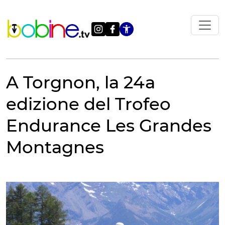
Vai
al
contenuto
Apri le impostazi
A Torgnon, la 24a
edizione del Trofeo
Endurance Les Grandes
Montagnes