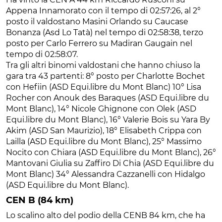
Appena Innamorato con il tempo di 02:57:26, al 2°
posto il valdostano Masini Orlando su Caucase
Bonanza (Asd Lo Tatà) nel tempo di 02:58:38, terzo
posto per Carlo Ferrero su Madiran Gaugain nel
tempo di 02:58:07.
Tra gli altri binomi valdostani che hanno chiuso la
gara tra 43 partenti: 8° posto per Charlotte Bochet
con Hefiin (ASD Equi.libre du Mont Blanc) 10° Lisa
Rocher con Anouk des Baraques (ASD Equi.libre du
Mont Blanc), 14° Nicole Ghignone con Olek (ASD
Equi.libre du Mont Blanc), 16° Valerie Bois su Yara By
Akim (ASD San Maurizio), 18° Elisabeth Crippa con
Lailla (ASD Equi.libre du Mont Blanc), 25° Massimo
Nocito con Chiara (ASD Equi.libre du Mont Blanc), 26°
Mantovani Giulia su Zaffiro Di Chia (ASD Equi.libre du
Mont Blanc) 34° Alessandra Cazzanelli con Hidalgo
(ASD Equi.libre du Mont Blanc).
CEN B (84 km)
Lo scalino alto del podio della CENB 84 km, che ha