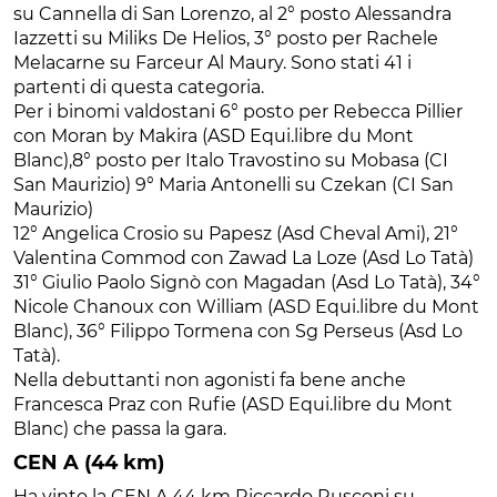
su Cannella di San Lorenzo, al 2° posto Alessandra
Iazzetti su Miliks De Helios, 3° posto per Rachele
Melacarne su Farceur Al Maury. Sono stati 41 i
partenti di questa categoria.
Per i binomi valdostani 6° posto per Rebecca Pillier
con Moran by Makira (ASD Equi.libre du Mont
Blanc),8° posto per Italo Travostino su Mobasa (CI
San Maurizio) 9° Maria Antonelli su Czekan (CI San
Maurizio)
12° Angelica Crosio su Papesz (Asd Cheval Ami), 21°
Valentina Commod con Zawad La Loze (Asd Lo Tatà)
31° Giulio Paolo Signò con Magadan (Asd Lo Tatà), 34°
Nicole Chanoux con William (ASD Equi.libre du Mont
Blanc), 36° Filippo Tormena con Sg Perseus (Asd Lo
Tatà).
Nella debuttanti non agonisti fa bene anche
Francesca Praz con Rufie (ASD Equi.libre du Mont
Blanc) che passa la gara.
CEN A (44 km)
Ha vinto la CEN A 44 km Riccardo Rusconi su