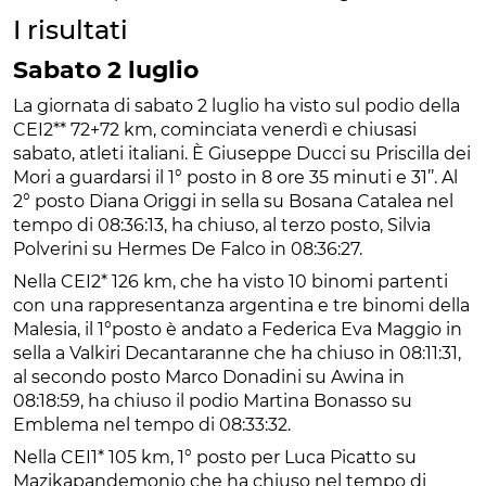
I risultati
Sabato 2 luglio
La giornata di sabato 2 luglio ha visto sul podio della
CEI2** 72+72 km, cominciata venerdì e chiusasi
sabato, atleti italiani. È Giuseppe Ducci su Priscilla dei
Mori a guardarsi il 1° posto in 8 ore 35 minuti e 31’’. Al
2° posto Diana Origgi in sella su Bosana Catalea nel
tempo di 08:36:13, ha chiuso, al terzo posto, Silvia
Polverini su Hermes De Falco in 08:36:27.
Nella CEI2* 126 km, che ha visto 10 binomi partenti
con una rappresentanza argentina e tre binomi della
Malesia, il 1°posto è andato a Federica Eva Maggio in
sella a Valkiri Decantaranne che ha chiuso in 08:11:31,
al secondo posto Marco Donadini su Awina in
08:18:59, ha chiuso il podio Martina Bonasso su
Emblema nel tempo di 08:33:32.
Nella CEI1* 105 km, 1° posto per Luca Picatto su
Mazikapandemonio che ha chiuso nel tempo di