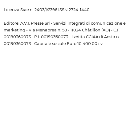
Licenza Siae n. 2403/I/2396 ISSN 2724-1440
Editore: A.V.I. Presse Srl - Servizi integrati di comunicazione e
marketing - Via Menabrea n. 58 - 11024 Châtillon (AO) - C.F.
00190360073 - P.I. 00190360073 - Iscritta CCIAA di Aosta n.
00190360073 - Capitale sociale Euro 10.400,00 i.v.
Direttore: Laura Agostino
Redazione e pubblicità: tel. e fax
+39 0166 502934
- email
info@bobinte.tv
I link da altri siti alla prima pagina e alle pagine interne sono
vietati senza il consenso scritto dell'editore. I diritti relativi a testi,
immagini, file audio e video sono di proprietà dell'editore. La
riproduzione (anche a uso personale) è vietata senza il consenso
scritto dell'editore. Sono consentite le citazioni a titolo di
cronaca, studio, critica o recensione, purché accompagnate
dall'indicazione della fonte "www.bobine.tv".
Non è consentito