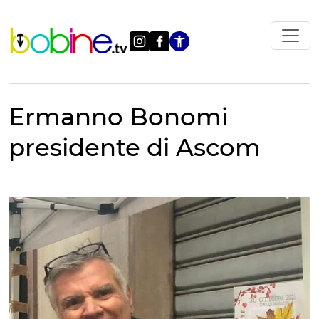
Vai
al
contenuto
Apri le impostazi
Ermanno Bonomi
presidente di Ascom