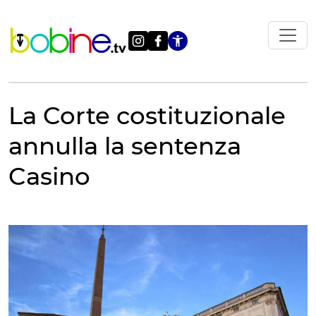
Vai
al
contenuto
Apri le impostazi
La Corte costituzionale
annulla la sentenza
Casino