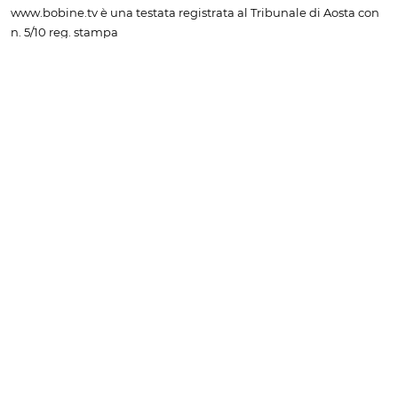
www.bobine.tv è una testata registrata al Tribunale di Aosta con
n. 5/10 reg. stampa
Licenza Siae n. 2403/I/2396 ISSN 2724-1440
Editore: A.V.I. Presse Srl - Servizi integrati di comunicazione e
marketing - Via Menabrea n. 58 - 11024 Châtillon (AO) - C.F.
00190360073 - P.I. 00190360073 - Iscritta CCIAA di Aosta n.
00190360073 - Capitale sociale Euro 10.400,00 i.v.
Direttore: Laura Agostino
Redazione e pubblicità: tel. e fax
+39 0166 502934
- email
info@bobinte.tv
I link da altri siti alla prima pagina e alle pagine interne sono
vietati senza il consenso scritto dell'editore. I diritti relativi a testi,
immagini, file audio e video sono di proprietà dell'editore. La
riproduzione (anche a uso personale) è vietata senza il consenso
scritto dell'editore. Sono consentite le citazioni a titolo di