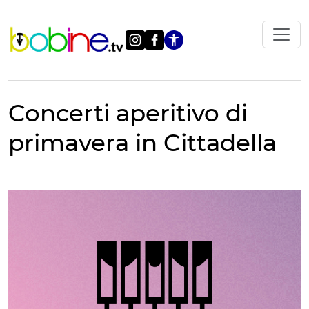
Vai
al
contenuto
Apri le impostazi
Concerti aperitivo di
primavera in Cittadella