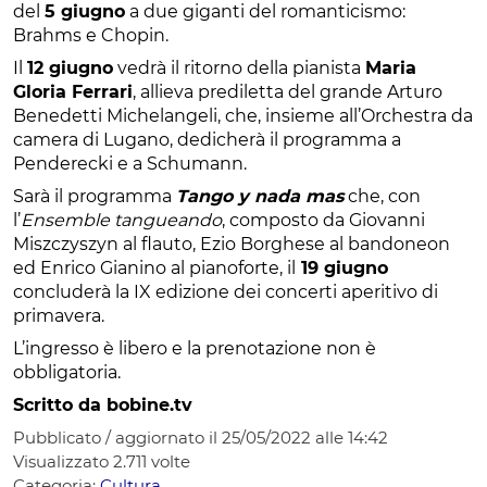
del
5 giugno
a due giganti del romanticismo:
Brahms e Chopin.
Il
12 giugno
vedrà il ritorno della pianista
Maria
Gloria Ferrari
, allieva prediletta del grande Arturo
Benedetti Michelangeli, che, insieme all’Orchestra da
camera di Lugano, dedicherà il programma a
Penderecki e a Schumann.
Sarà il programma
Tango y nada mas
che, con
l’
Ensemble tangueando
, composto da Giovanni
Miszczyszyn al flauto, Ezio Borghese al bandoneon
ed Enrico Gianino al pianoforte, il
19 giugno
concluderà la IX edizione dei concerti aperitivo di
primavera.
L’ingresso è libero e la prenotazione non è
obbligatoria.
Scritto da bobine.tv
Pubblicato / aggiornato il 25/05/2022 alle 14:42
Visualizzato
2.711
volte
Categoria:
Cultura