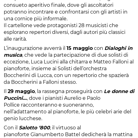
consueto aperitivo finale, dove gli ascoltatori
potranno incontrare e confrontarsi con gli artisti in
una cornice più informale.
Il cartellone vede protagonisti 28 musicisti che
esplorano repertori diversi, dagli autori più classici
alle rarità.
L’inaugurazione avverrà il
15 maggio
con
Dialoghi in
musica
, che vede la partecipazione di due solisti di
eccezione, Luca Lucini alla chitarra e Matteo Falloni al
pianoforte, insieme ai Solisti dell’orchestra
Boccherini di Lucca, con un repertorio che spazierà
da Boccherini a Falloni stesso.
Il
29 maggio
, la rassegna proseguirà con
Le donne di
Puccini…
, dove i pianisti Aurelio e Paolo
Pollice racconteranno e suoneranno,
nell’adattamento al pianoforte, le più celebri arie del
genio lucchese.
Con il
Salotto ‘800
, il virtuoso al
pianoforte Gianumberto Battel dedicherà la mattina