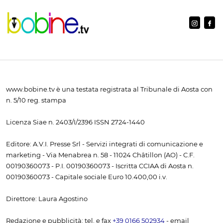
www.bobine.tv è una testata registrata al Tribunale di Aosta con
n. 5/10 reg. stampa
Licenza Siae n. 2403/I/2396 ISSN 2724-1440
Editore: A.V.I. Presse Srl - Servizi integrati di comunicazione e
marketing - Via Menabrea n. 58 - 11024 Châtillon (AO) - C.F.
00190360073 - P.I. 00190360073 - Iscritta CCIAA di Aosta n.
00190360073 - Capitale sociale Euro 10.400,00 i.v.
Direttore: Laura Agostino
Redazione e pubblicità: tel. e fax
+39 0166 502934
- email