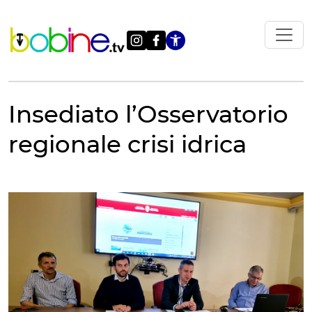
Vai
al
contenuto
Apri le impostazi
Insediato l’Osservatorio
regionale crisi idrica