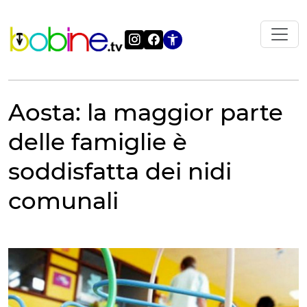
Vai
al
contenuto
Apri le impostazi
Aosta: la maggior parte
delle famiglie è
soddisfatta dei nidi
comunali