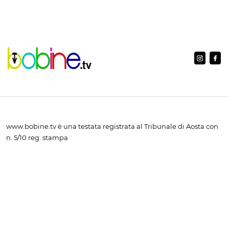
www.bobine.tv è una testata registrata al Tribunale di Aosta con
n. 5/10 reg. stampa
Licenza Siae n. 2403/I/2396 ISSN 2724-1440
Editore: A.V.I. Presse Srl - Servizi integrati di comunicazione e
marketing - Via Menabrea n. 58 - 11024 Châtillon (AO) - C.F.
00190360073 - P.I. 00190360073 - Iscritta CCIAA di Aosta n.
00190360073 - Capitale sociale Euro 10.400,00 i.v.