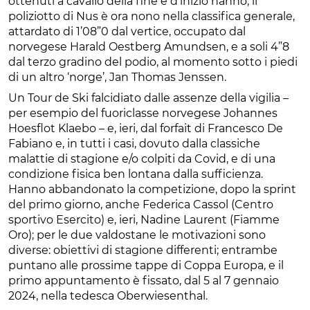
ottenuti a cavallo della fine e d’inizio hanno, il
poliziotto di Nus è ora nono nella classifica generale,
attardato di 1’08”0 dal vertice, occupato dal
norvegese Harald Oestberg Amundsen, e a soli 4”8
dal terzo gradino del podio, al momento sotto i piedi
di un altro ‘norge’, Jan Thomas Jenssen.
Un Tour de Ski falcidiato dalle assenze della vigilia –
per esempio del fuoriclasse norvegese Johannes
Hoesflot Klaebo – e, ieri, dal forfait di Francesco De
Fabiano e, in tutti i casi, dovuto dalla classiche
malattie di stagione e/o colpiti da Covid, e di una
condizione fisica ben lontana dalla sufficienza.
Hanno abbandonato la competizione, dopo la sprint
del primo giorno, anche Federica Cassol (Centro
sportivo Esercito) e, ieri, Nadine Laurent (Fiamme
Oro); per le due valdostane le motivazioni sono
diverse: obiettivi di stagione differenti; entrambe
puntano alle prossime tappe di Coppa Europa, e il
primo appuntamento è fissato, dal 5 al 7 gennaio
2024, nella tedesca Oberwiesenthal.