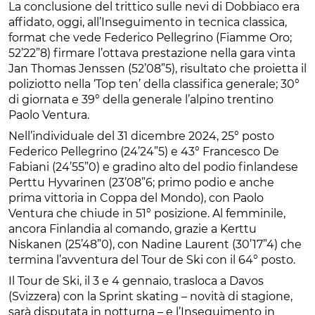
La conclusione del trittico sulle nevi di Dobbiaco era
affidato, oggi, all’Inseguimento in tecnica classica,
format che vede Federico Pellegrino (Fiamme Oro;
52’22”8) firmare l’ottava prestazione nella gara vinta
Jan Thomas Jenssen (52’08”5), risultato che proietta il
poliziotto nella ‘Top ten’ della classifica generale; 30°
di giornata e 39° della generale l’alpino trentino
Paolo Ventura.
Nell’individuale del 31 dicembre 2024, 25° posto
Federico Pellegrino (24’24”5) e 43° Francesco De
Fabiani (24’55”0) e gradino alto del podio finlandese
Perttu Hyvarinen (23’08”6; primo podio e anche
prima vittoria in Coppa del Mondo), con Paolo
Ventura che chiude in 51° posizione. Al femminile,
ancora Finlandia al comando, grazie a Kerttu
Niskanen (25’48”0), con Nadine Laurent (30’17”4) che
termina l’avventura del Tour de Ski con il 64° posto.
Il Tour de Ski, il 3 e 4 gennaio, trasloca a Davos
(Svizzera) con la Sprint skating – novità di stagione,
sarà disputata in notturna – e l’Inseguimento in