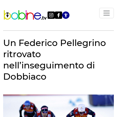
Vai
al
contenuto
Apri le impostazi
Un Federico Pellegrino
ritrovato
nell’inseguimento di
Dobbiaco