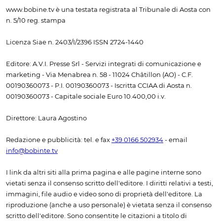
www.bobine.tv è una testata registrata al Tribunale di Aosta con
n. 5/10 reg. stampa
Licenza Siae n. 2403/I/2396 ISSN 2724-1440
Editore: A.V.I. Presse Srl - Servizi integrati di comunicazione e
marketing - Via Menabrea n. 58 - 11024 Châtillon (AO) - C.F.
00190360073 - P.I. 00190360073 - Iscritta CCIAA di Aosta n.
00190360073 - Capitale sociale Euro 10.400,00 i.v.
Direttore: Laura Agostino
Redazione e pubblicità: tel. e fax
+39 0166 502934
- email
info@bobinte.tv
I link da altri siti alla prima pagina e alle pagine interne sono
vietati senza il consenso scritto dell'editore. I diritti relativi a testi,
immagini, file audio e video sono di proprietà dell'editore. La
riproduzione (anche a uso personale) è vietata senza il consenso
scritto dell'editore. Sono consentite le citazioni a titolo di