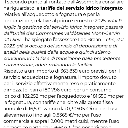
Il secondo punto affrontato dall’Assemblea consiliare
ha riguardato le
tariffe del servizio idrico integrato
relative all’acquedotto e fognatura e per la
depurazione, relative al primo semestre 2025: «
dal 1°
luglio la gestione del servizio idrico integrato passerà
dall’Unité des Communes valdôtaines Mont-Cervin
alla Sev
– ha spiegato l’assessore Leo Bréan –
che, dal
2023, già si occupa del servizio di depurazione e di
analisi della qualità delle acque e quindi stiamo
concludendo la fase di transizione dalla precedente
convenzione, rideterminando le tariffe
».
Rispetto a un importo di 363.839 euro previsti per il
servizio acquedotto e fognatura, l’importo dovuto
per il servizio effettivamente reso è praticamente
dimezzato, pari a 180.796 euro, per un consumo
idrico di 182.252 mc per l’acquedotto e 181.556 mc per
la fognatura, con tariffe che, oltre alla quota fissa
annuale di 16,5 €, vanno dai 0,30505 €/mc per l’uso
allevamento fino agli 0,8365 €/mc per l’uso
commerciale sopra i 2.000 metri cubi, mentre l’uso
domestico parte da 0,36907 €/mc per arrivare a