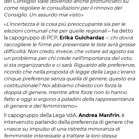
del Consiglio Valle dovendo anche pronunciarci su
come regolare le consultazioni per il rinnovo del
Consiglio. Un assurdo mai visto.
»
«
L’incertezza è la cosa più preoccupante sia per le
elezioni comunali che per quelle regionali
– ha detto
la capogruppo di PCP,
Erika Guichardaz
–
: chi dovrà
raccogliere le firme per presentare le liste avrà grosse
difficoltà. Non credo, invece, che votare ad agosto sia
un problema: per chi crede nell’importanza del voto,
si sta organizzando e ci sarà. Riguardo alle preferenze,
ricordo che nella proposta di legge della Lega c’erano
cinque preferenze senza quella di genere: questo era
costituzionale? Noi abbiamo chiesto con forza la
doppia di genere, mentre altre forze non lo hanno
fatto e oggi si ergono a paladini della rappresentanza
di genere e del femminismo.
»
Il capogruppo della Lega VdA,
Andrea Manfrin
, è
intervenuto parlando della preferenza di genere che
«
nasce su impulso di una ristretta minoranza di
femministe interessate a trattare la loro stessa