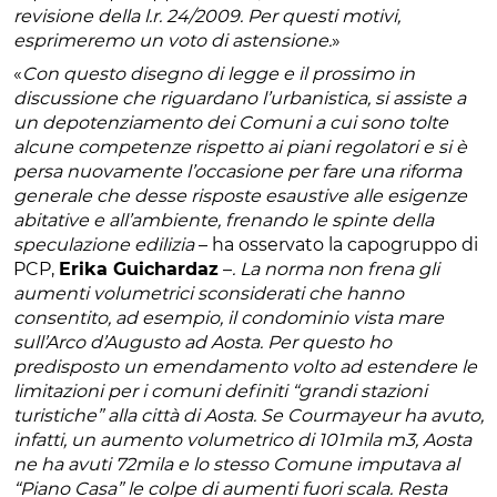
revisione della l.r. 24/2009. Per questi motivi,
esprimeremo un voto di astensione.
»
«
Con questo disegno di legge e il prossimo in
discussione che riguardano l’urbanistica, si assiste a
un depotenziamento dei Comuni a cui sono tolte
alcune competenze rispetto ai piani regolatori e si è
persa nuovamente l’occasione per fare una riforma
generale che desse risposte esaustive alle esigenze
abitative e all’ambiente, frenando le spinte della
speculazione edilizia
– ha osservato la capogruppo di
PCP,
Erika Guichardaz
–
. La norma non frena gli
aumenti volumetrici sconsiderati che hanno
consentito, ad esempio, il condominio vista mare
sull’Arco d’Augusto ad Aosta. Per questo ho
predisposto un emendamento volto ad estendere le
limitazioni per i comuni definiti “grandi stazioni
turistiche” alla città di Aosta. Se Courmayeur ha avuto,
infatti, un aumento volumetrico di 101mila m3, Aosta
ne ha avuti 72mila e lo stesso Comune imputava al
“Piano Casa” le colpe di aumenti fuori scala. Resta