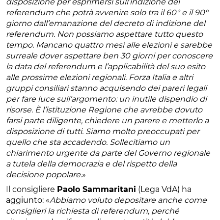
disposizione per esprimersi sull’indizione del
referendum che potrà avvenire solo tra il 60° e il 90°
giorno dall’emanazione del decreto di indizione del
referendum. Non possiamo aspettare tutto questo
tempo. Mancano quattro mesi alle elezioni e sarebbe
surreale dover aspettare ben 30 giorni per conoscere
la data del referendum e l’applicabilità del suo esito
alle prossime elezioni regionali. Forza Italia e altri
gruppi consiliari stanno acquisendo dei pareri legali
per fare luce sull’argomento: un inutile dispendio di
risorse. È l’istituzione Regione che avrebbe dovuto
farsi parte diligente, chiedere un parere e metterlo a
disposizione di tutti. Siamo molto preoccupati per
quello che sta accadendo. Sollecitiamo un
chiarimento urgente da parte del Governo regionale
a tutela della democrazia e del rispetto della
decisione popolare.
»
Il consigliere
Paolo Sammaritani
(Lega VdA) ha
aggiunto: «
Abbiamo voluto depositare anche come
consiglieri la richiesta di referendum, perché