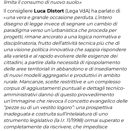
limita il consumo di nuovo suolo.
»
Il consigliere
Luca Distort
(Lega VdA) ha parlato di
«
una vera e grande occasione perduta. L’intero
disegno di legge invece di segnare un cambio di
paradigma verso un’urbanistica che proceda per
progetti, rimane ancorato a una logica normativa e
disciplinatoria, frutto dell’attività tecnica più che di
una visione politica innovativa che sappia rispondere
alla varietà e al rapido evolvere delle esigenze dei
cittadini, a partire dalla necessità di ripopolamento
delle aree territoriali in abbandono e di insediamento
di nuovi modelli aggregativi e produttivi in ambito
rurale. Mancanze, scelte restrittive e un complesso
corpus di aggiustamenti puntuali e dettagli tecnico-
amministrativi danno di questo provvedimento
un’immagine che rievoca il concetto evangelico delle
“pezze su di un vestito logoro”: una prospettiva
inadeguata e costruita sull’intelaiatura di uno
strumento legislativo (la l.r. 11/1998) ormai superato e
completamente da riscrivere, che impedisce