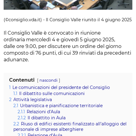
(©consiglio.vda.it) - Il Consiglio Valle riunito il 4 giugno 2025
Il Consiglio Valle è convocato in riunione
ordinaria mercoledì 4 e giovedì 5 giugno 2025,
dalle ore 9.00, per discutere un ordine del giorno
composto di 76 punti, di cui 39 rinviati da precedenti
adunanze.
Contenuti
nascondi
1
Le comunicazioni del presidente del Consiglio
1.1
Il dibattito sulle comunicazioni
2
Attività legislativa
2.1
Urbanistica e pianificazione territoriale
2.1.1
Relazioni d’Aula
2.1.2
Il dibattito in Aula
2.2
Riuso di edifici esistenti finalizzato all’alloggio del
personale di imprese alberghiere
2.2.1
Relazione d’Aula