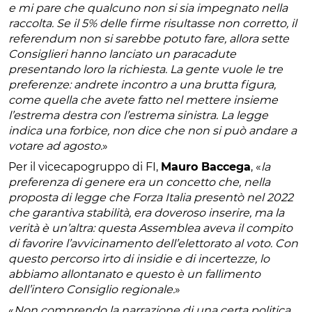
e mi pare che qualcuno non si sia impegnato nella
raccolta. Se il 5% delle firme risultasse non corretto, il
referendum non si sarebbe potuto fare, allora sette
Consiglieri hanno lanciato un paracadute
presentando loro la richiesta. La gente vuole le tre
preferenze: andrete incontro a una brutta figura,
come quella che avete fatto nel mettere insieme
l’estrema destra con l’estrema sinistra. La legge
indica una forbice, non dice che non si può andare a
votare ad agosto.
»
Per il vicecapogruppo di FI,
Mauro Baccega
, «
la
preferenza di genere era un concetto che, nella
proposta di legge che Forza Italia presentò nel 2022
che garantiva stabilità, era doveroso inserire, ma la
verità è un’altra: questa Assemblea aveva il compito
di favorire l’avvicinamento dell’elettorato al voto. Con
questo percorso irto di insidie e di incertezze, lo
abbiamo allontanato e questo è un fallimento
dell’intero Consiglio regionale.
»
«
Non comprendo la narrazione di una certa politica