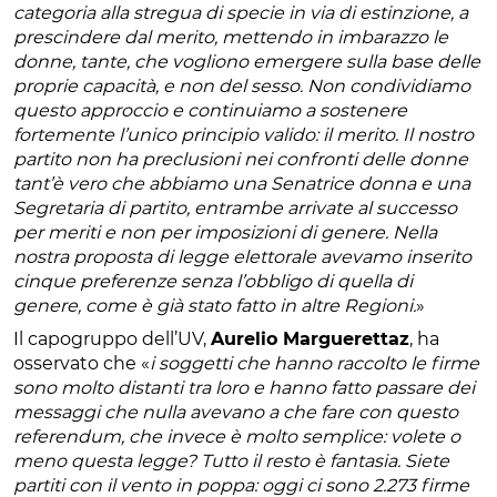
categoria alla stregua di specie in via di estinzione, a
prescindere dal merito, mettendo in imbarazzo le
donne, tante, che vogliono emergere sulla base delle
proprie capacità, e non del sesso. Non condividiamo
questo approccio e continuiamo a sostenere
fortemente l’unico principio valido: il merito. Il nostro
partito non ha preclusioni nei confronti delle donne
tant’è vero che abbiamo una Senatrice donna e una
Segretaria di partito, entrambe arrivate al successo
per meriti e non per imposizioni di genere. Nella
nostra proposta di legge elettorale avevamo inserito
cinque preferenze senza l’obbligo di quella di
genere, come è già stato fatto in altre Regioni.
»
Il capogruppo dell’UV,
Aurelio Marguerettaz
, ha
osservato che «
i soggetti che hanno raccolto le firme
sono molto distanti tra loro e hanno fatto passare dei
messaggi che nulla avevano a che fare con questo
referendum, che invece è molto semplice: volete o
meno questa legge? Tutto il resto è fantasia. Siete
partiti con il vento in poppa: oggi ci sono 2.273 firme