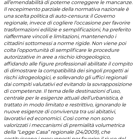
all’emendabilità di poterne correggere le mancanze.
Il recepimento parziale della normativa nazionale è
una scelta politica di auto-censura: il Governo
regionale, invece di cogliere l’occasione per favorire
trasformazioni edilizie e semplificazioni, ha preferito
riaffermare vincoli e limitazioni, mantenendo i
cittadini sottomessi a norme rigide. Non viene poi
colta l’opportunità di semplificare le procedure
autorizzative in aree a rischio idrogeologico,
affidando alle figure professionali abilitate il compito
di dimostrare la compatibilità dei singoli progetti ai
rischi idrogeologici, e sollevando gli uffici regionali
dai compiti valutativi ed evitando la sovrapposizione
di competenze. Il tema delle destinazioni d’uso,
centrale per le esigenze attuali dell’urbanistica, è
trattato in modo limitato e restrittivo, ignorando le
nuove esigenze di convivenza tra usi abitativi,
lavorativi ed economici. Così come non sono
valorizzati i meccanismi di premialità volumetrica
della “Legge Casa” regionale (24/2009), che
costituiscono i presupposti per favorire il riuso del