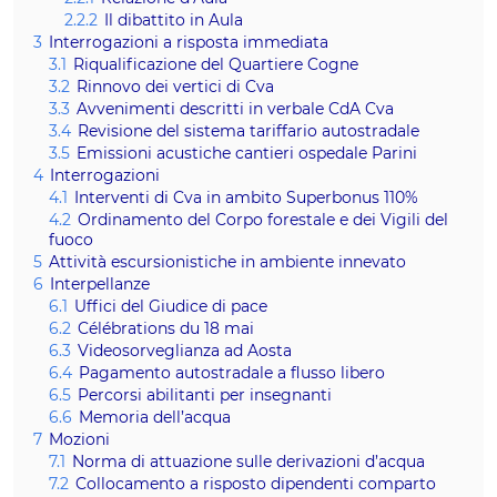
2.2.2
Il dibattito in Aula
3
Interrogazioni a risposta immediata
3.1
Riqualificazione del Quartiere Cogne
3.2
Rinnovo dei vertici di Cva
3.3
Avvenimenti descritti in verbale CdA Cva
3.4
Revisione del sistema tariffario autostradale
3.5
Emissioni acustiche cantieri ospedale Parini
4
Interrogazioni
4.1
Interventi di Cva in ambito Superbonus 110%
4.2
Ordinamento del Corpo forestale e dei Vigili del
fuoco
5
Attività escursionistiche in ambiente innevato
6
Interpellanze
6.1
Uffici del Giudice di pace
6.2
Célébrations du 18 mai
6.3
Videosorveglianza ad Aosta
6.4
Pagamento autostradale a flusso libero
6.5
Percorsi abilitanti per insegnanti
6.6
Memoria dell’acqua
7
Mozioni
7.1
Norma di attuazione sulle derivazioni d’acqua
7.2
Collocamento a risposto dipendenti comparto