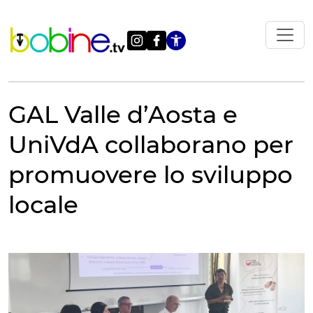
Vai
al
contenuto
Apri le impostazi
GAL Valle d’Aosta e
UniVdA collaborano per
promuovere lo sviluppo
locale