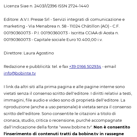
Licenza Siae n. 2403/I/2396 ISSN 2724-1440
Editore: A.V.I. Presse Srl - Servizi integrati di comunicazione e
marketing - Via Menabrea n. 58 - 11024 Châtillon (AO) - C.F.
00190360073 - P.I. 00190360073 - Iscritta CCIAA di Aosta n.
00190360073 - Capitale sociale Euro 10.400,00 i.v.
Direttore: Laura Agostino
Redazione e pubblicità: tel. e fax
+39 0166 502934
- email
info@bobinte.tv
I link da altri siti alla prima pagina e alle pagine interne sono
vietati senza il consenso scritto dell'editore. I diritti relativi a testi,
immagini, file audio e video sono di proprietà dell'editore. La
riproduzione (anche a uso personale) è vietata senza il consenso
scritto dell'editore. Sono consentite le citazioni a titolo di
cronaca, studio, critica o recensione, purché accompagnate
dall'indicazione della fonte "www.bobine.tv".
Non è consentito
l'inserimento di contenuti tratti da bobine.tv in rassegne