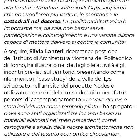
prima esperienza di questo tipo: abbiamo già visto
altri territori affrontare sfide simili. Oggi sappiamo
che non vogliamo più vedere, in montagna, le
cattedrali nel deserto
. La qualità architettonica è
importante ma, da sola, non basta: serve
partecipazione, coinvolgimento e una visione olistica
capace di mettere davvero al centro la comunità».
A seguire,
Silvia Lanteri
, ricercatrice post-doc
dell’Istituto di Architettura Montana del Politecnico
di Torino, ha illustrato nel dettaglio le attività e gli
incontri previsti sul territorio, presentando come
riferimento il “case study” della Valle del Lys,
sviluppato nell’ambito del progetto Nodes e
utilizzato come modello metodologico per i futuri
percorsi di accompagnamento. «
La Valle del Lys è
stata individuata come territorio pilota
– ha spiegato –
dove sono stati organizzati tre incontri basati su
materiali elaborati nei mesi precedenti, come
cartografie e analisi delle risorse architettoniche non
utilizzate e del tessuto economico circostante».