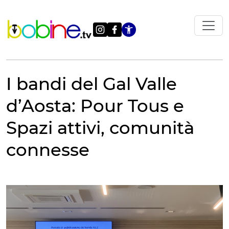
Vai
al
contenuto
Apri le impostazi
I bandi del Gal Valle
d’Aosta: Pour Tous e
Spazi attivi, comunità
connesse