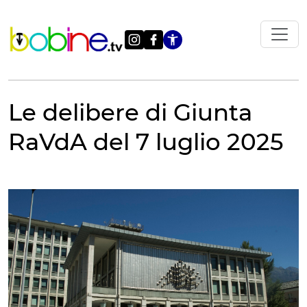
Vai
al
contenuto
Apri le impostazi
Le delibere di Giunta
RaVdA del 7 luglio 2025