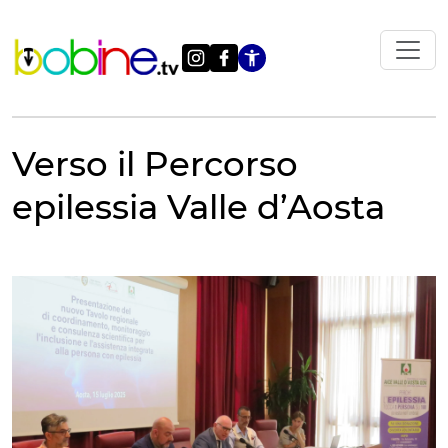
Vai
al
contenuto
Apri le impostazi
Verso il Percorso
epilessia Valle d’Aosta