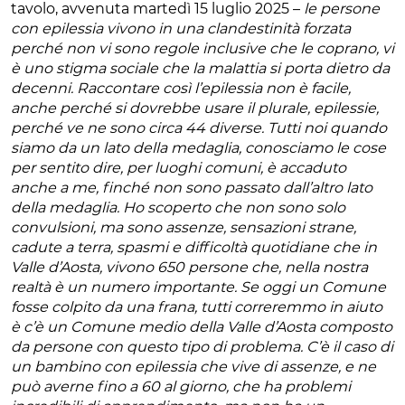
tavolo, avvenuta martedì 15 luglio 2025 –
le persone
con epilessia vivono in una clandestinità forzata
perché non vi sono regole inclusive che le coprano, vi
è uno stigma sociale che la malattia si porta dietro da
decenni. Raccontare così l’epilessia non è facile,
anche perché si dovrebbe usare il plurale, epilessie,
perché ve ne sono circa 44 diverse. Tutti noi quando
siamo da un lato della medaglia, conosciamo le cose
per sentito dire, per luoghi comuni, è accaduto
anche a me, finché non sono passato dall’altro lato
della medaglia. Ho scoperto che non sono solo
convulsioni, ma sono assenze, sensazioni strane,
cadute a terra, spasmi e difficoltà quotidiane che in
Valle d’Aosta, vivono 650 persone che, nella nostra
realtà è un numero importante. Se oggi un Comune
fosse colpito da una frana, tutti correremmo in aiuto
è c’è un Comune medio della Valle d’Aosta composto
da persone con questo tipo di problema. C’è il caso di
un bambino con epilessia che vive di assenze, e ne
può averne fino a 60 al giorno, che ha problemi