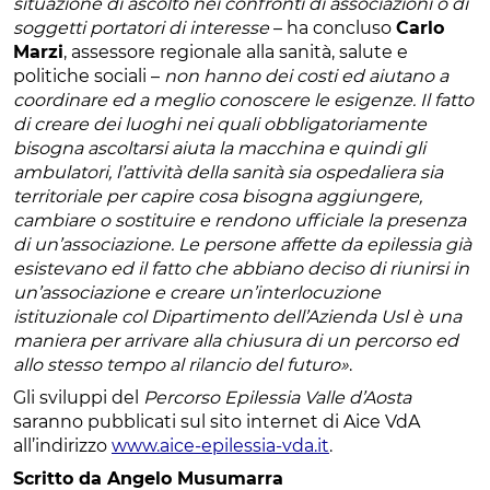
situazione di ascolto nei confronti di associazioni o di
soggetti portatori di interesse
– ha concluso
Carlo
Marzi
, assessore regionale alla sanità, salute e
politiche sociali –
non hanno dei costi ed aiutano a
coordinare ed a meglio conoscere le esigenze. Il fatto
di creare dei luoghi nei quali obbligatoriamente
bisogna ascoltarsi aiuta la macchina e quindi gli
ambulatori, l’attività della sanità sia ospedaliera sia
territoriale per capire cosa bisogna aggiungere,
cambiare o sostituire e rendono ufficiale la presenza
di un’associazione. Le persone affette da epilessia già
esistevano ed il fatto che abbiano deciso di riunirsi in
un’associazione e creare un’interlocuzione
istituzionale col Dipartimento dell’Azienda Usl è una
maniera per arrivare alla chiusura di un percorso ed
allo stesso tempo al rilancio del futuro»
.
Gli sviluppi del
Percorso Epilessia Valle d’Aosta
saranno pubblicati sul sito internet di Aice VdA
all’indirizzo
www.aice-epilessia-vda.it
.
Scritto da Angelo Musumarra