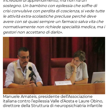
incredibili di apprendimento, ma non ha un
sostegno. Un bambino con epilessia che soffre di
crisi convulsive con perdita di coscienza, si vede tutte
le attività extra-scolastiche precluse perché deve
avere con sé quasi sempre un farmaco salva vita che
normativamente non richiede specialità medica, ma i
gestori non accettano di darlo»
.
Manuele Amateis, presidente dell’Associazione
italiana contro l’epilessia Valle d’Aosta e Laure Obino,
direttore della Struttura di neuropsichiatria infantile