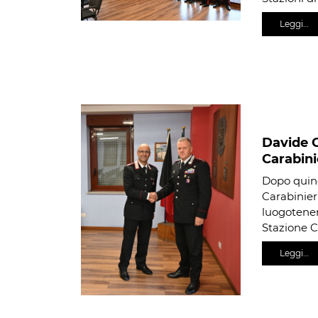
Leggi…
Davide 
Carabini
Dopo quind
Carabinier
luogotene
Stazione C
Leggi…