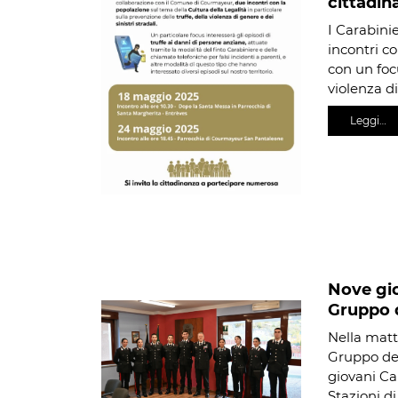
cittadin
I Carabini
incontri co
con un focu
violenza d
Leggi…
Nove gio
Gruppo 
Nella matt
Gruppo dei
giovani Car
Stazioni d