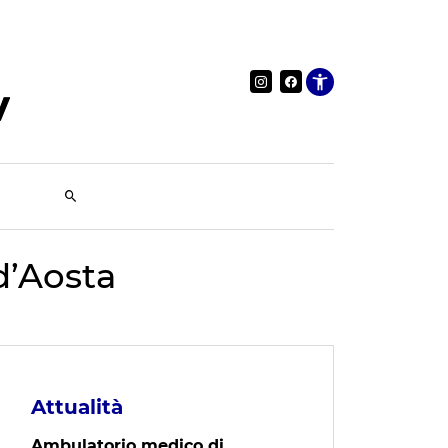
Apri le im
 d’Aosta
Attualità
Ambulatorio medico di