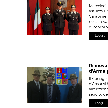
Mercoledì 
assunto l’
Carabinieri
nella in Va
di concors
Leggi…
Rinnovat
d’Arma p
Il Consigli
d’Aosta si
all’elezion
seguito de
Leggi…