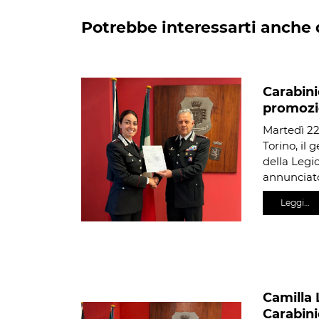
Potrebbe interessarti anche 
Carabini
promozi
Martedì 22 
Torino, il
della Legi
annunciato
Leggi…
Camilla 
Carabini