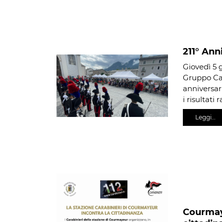
211° Ann
Giovedì 5 g
Gruppo Cara
anniversar
i risultati
Leggi…
Courmaye