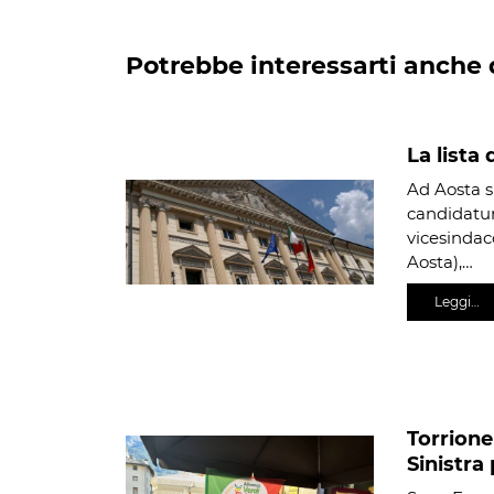
Potrebbe interessarti anche 
La lista
Ad Aosta s
candidatur
vicesindac
Aosta),…
Leggi…
Torrione
Sinistra