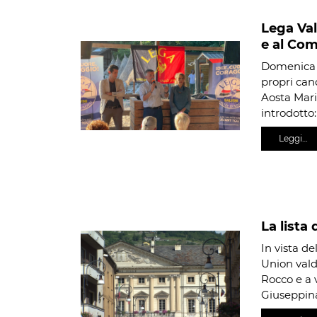
Lega Vall
e al Com
Domenica 2
propri cand
Aosta Mari
introdotto:
Leggi…
La lista
In vista de
Union vald
Rocco e a v
Giuseppin