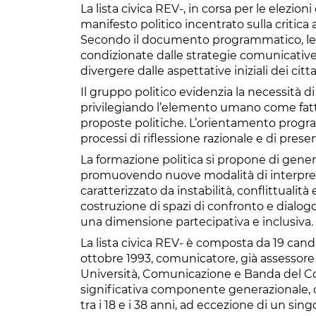
La lista civica REV-, in corsa per le elezio
manifesto politico incentrato sulla critica
Secondo il documento programmatico, le a
condizionate dalle strategie comunicative d
divergere dalle aspettative iniziali dei citta
Il gruppo politico evidenzia la necessità 
privilegiando l’elemento umano come fatto
proposte politiche. L’orientamento program
processi di riflessione razionale e di prese
La formazione politica si propone di gener
promuovendo nuove modalità di interpretaz
caratterizzato da instabilità, conflittualità
costruzione di spazi di confronto e dialo
una dimensione partecipativa e inclusiva.
La lista civica REV- è composta da 19 can
ottobre 1993, comunicatore, già assessore al
Università, Comunicazione e Banda del Com
significativa componente generazionale, 
tra i 18 e i 38 anni, ad eccezione di un sin