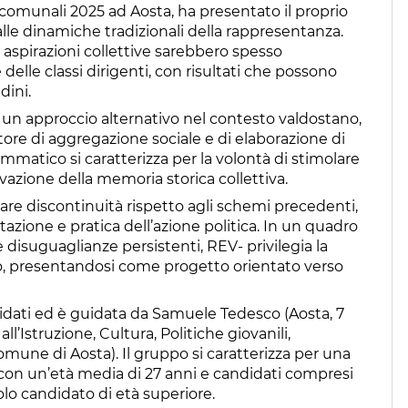
ni comunali 2025 ad Aosta, ha presentato il proprio
 alle dinamiche tradizionali della rappresentanza.
spirazioni collettive sarebbero spesso
elle classi dirigenti, con risultati che possono
dini.
di un approccio alternativo nel contesto valdostano,
re di aggregazione sociale e di elaborazione di
matico si caratterizza per la volontà di stimolare
rvazione della memoria storica collettiva.
are discontinuità rispetto agli schemi precedenti,
ione e pratica dell’azione politica. In un quadro
 e disuguaglianze persistenti, REV- privilegia la
go, presentandosi come progetto orientato verso
didati ed è guidata da Samuele Tedesco (Aosta, 7
l’Istruzione, Cultura, Politiche giovanili,
une di Aosta). Il gruppo si caratterizza per una
con un’età media di 27 anni e candidati compresi
golo candidato di età superiore.