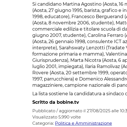
Si candidano Martina Agostino (Aosta, 16 
(Aosta, 27 giugno 1995, barista, grafico e i
1998, educatore), Francesco Berguerand (A
(Aosta, 8 novembre 2006, studente), Matt
commerciale edilizia e titolare scuola d
giugno 2007, studente), Carolina Ferraro (A
(Aosta, 26 gennaio 1998, consulente ICT a
interprete), Sarahswaty Lenzotti (Tradate 
formazione primaria e mamma), Valentina 
Giurisprudenza), Marta Nicotra (Aosta, 6 ap
luglio 2001, impiegata), Ilaria Ramolivaz (A
Rovere (Aosta, 20 settembre 1999, operator
1997, parrucchiera) e Domenico Alessandro
magazziniere, campione nazionale di panca 
La lista sostiene la candidatura a sindaco 
Scritto da bobine.tv
Pubblicato / aggiornato il 27/08/2025 alle 10:3
Visualizzato
5.990
volte
Categoria:
Politica e Amministrazione