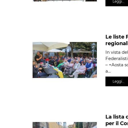
Leggi…
Le liste 
regional
In vista de
Federalisti
– +Aosta s
a…
Leggi…
La lista
per il C