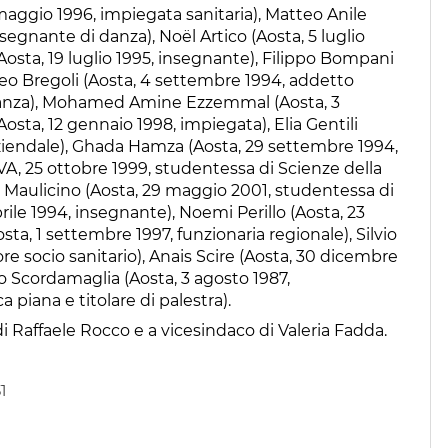
maggio 1996, impiegata sanitaria), Matteo Anile
nsegnante di danza), Noël Artico (Aosta, 5 luglio
osta, 19 luglio 1995, insegnante), Filippo Bompani
eo Bregoli (Aosta, 4 settembre 1994, addetto
i danza), Mohamed Amine Ezzemmal (Aosta, 3
osta, 12 gennaio 1998, impiegata), Elia Gentili
ziendale), Ghada Hamza (Aosta, 29 settembre 1994,
VA, 25 ottobre 1999, studentessa di Scienze della
Maulicino (Aosta, 29 maggio 2001, studentessa di
rile 1994, insegnante), Noemi Perillo (Aosta, 23
osta, 1 settembre 1997, funzionaria regionale), Silvio
e socio sanitario), Anais Scire (Aosta, 30 dicembre
 Scordamaglia (Aosta, 3 agosto 1987,
piana e titolare di palestra).
di Raffaele Rocco e a vicesindaco di Valeria Fadda.
1