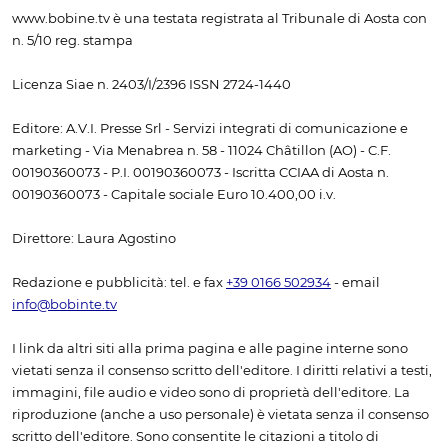
www.bobine.tv è una testata registrata al Tribunale di Aosta con
n. 5/10 reg. stampa
Licenza Siae n. 2403/I/2396 ISSN 2724-1440
Editore: A.V.I. Presse Srl - Servizi integrati di comunicazione e
marketing - Via Menabrea n. 58 - 11024 Châtillon (AO) - C.F.
00190360073 - P.I. 00190360073 - Iscritta CCIAA di Aosta n.
00190360073 - Capitale sociale Euro 10.400,00 i.v.
Direttore: Laura Agostino
Redazione e pubblicità: tel. e fax
+39 0166 502934
- email
info@bobinte.tv
I link da altri siti alla prima pagina e alle pagine interne sono
vietati senza il consenso scritto dell'editore. I diritti relativi a testi,
immagini, file audio e video sono di proprietà dell'editore. La
riproduzione (anche a uso personale) è vietata senza il consenso
scritto dell'editore. Sono consentite le citazioni a titolo di