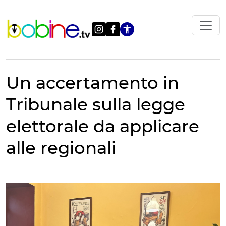
Vai
al
contenuto
Apri le impostazi
Un accertamento in
Tribunale sulla legge
elettorale da applicare
alle regionali