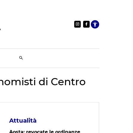
Apri le im
tonomisti di Centro
Attualità
Aosta: revocate le ordinanze