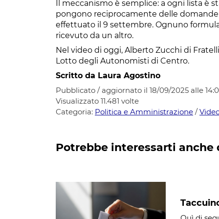
Il meccanismo è semplice: a ogni lista è st
pongono reciprocamente delle domande, s
effettuato il 9 settembre. Ognuno formula
ricevuto da un altro.
Nel video di oggi, Alberto Zucchi di Fratel
Lotto degli Autonomisti di Centro.
Scritto da Laura Agostino
Pubblicato / aggiornato il 18/09/2025 alle 14:
Visualizzato
11.481
volte
Categoria:
Politica e Amministrazione
/
Vide
Potrebbe interessarti anche 
Taccuino
Quì di segu