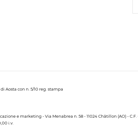
di Aosta con n. 5/10 reg. stampa
unicazione e marketing - Via Menabrea n. 58 - 11024 Châtillon (AO) - C.F
00 i.v.