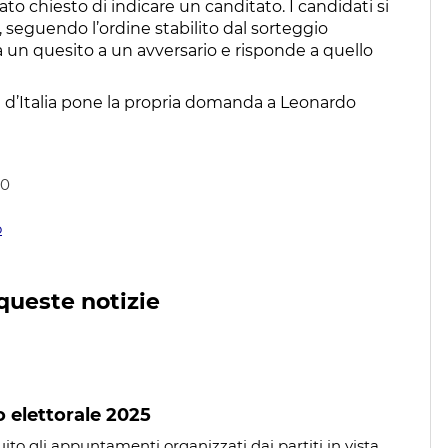
ato chiesto di indicare un canditato. I candidati si
eguendo l’ordine stabilito dal sorteggio
 un quesito a un avversario e risponde a quello
li d’Italia pone la propria domanda a Leonardo
00
o
queste notizie
 elettorale 2025
ito gli appuntamenti organizzati dai partiti in vista