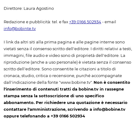
Direttore: Laura Agostino
Redazione e pubblicità: tel. e fax
+39 0166 502934
- email
info@bobinte.tv
I link da altri siti alla prima pagina e alle pagine interne sono
vietati senza il consenso scritto dell'editore. I diritti relativi a testi,
immagini, file audio e video sono di proprietà dell'editore. La
riproduzione (anche a uso personale) è vietata senza il consenso
scritto dell'editore. Sono consentite le citazioni a titolo di
cronaca, studio, critica o recensione, purché accompagnate
dall'indicazione della fonte "www.bobine.tv".
Non è consentito
l'inserimento di contenuti tratti da bobine.tv in rassegne
stampa senza la sottoscrizione di uno specifico
abbonamento. Per richiedere una quotazione è necessario
contattare l'amministrazione, scrivendo a info@bobine.tv
oppure telefonando a +39 0166 502934