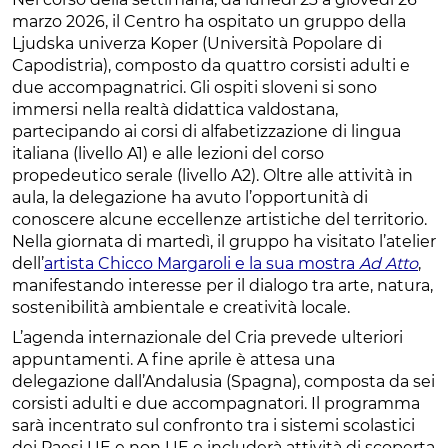
marzo 2026, il Centro ha ospitato un gruppo della
Ljudska univerza Koper (Università Popolare di
Capodistria), composto da quattro corsisti adulti e
due accompagnatrici. Gli ospiti sloveni si sono
immersi nella realtà didattica valdostana,
partecipando ai corsi di alfabetizzazione di lingua
italiana (livello A1) e alle lezioni del corso
propedeutico serale (livello A2). Oltre alle attività in
aula, la delegazione ha avuto l’opportunità di
conoscere alcune eccellenze artistiche del territorio.
Nella giornata di martedì, il gruppo ha visitato l’atelier
dell’
artista Chicco Margaroli e la sua mostra
Ad Atto
,
manifestando interesse per il dialogo tra arte, natura,
sostenibilità ambientale e creatività locale.
L’agenda internazionale del Cria prevede ulteriori
appuntamenti. A fine aprile è attesa una
delegazione dall’Andalusia (Spagna), composta da sei
corsisti adulti e due accompagnatori. Il programma
sarà incentrato sul confronto tra i sistemi scolastici
dei Paesi UE e non UE e includerà attività di scoperta