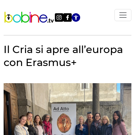
Vai
al
contenuto
Apri le impostazi
Il Cria si apre all’europa
con Erasmus+