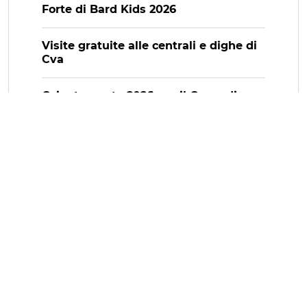
Forte di Bard Kids 2026
Visite gratuite alle centrali e dighe di
Cva
Orientamento 2026 per il Corso di
laurea in Infermieristica
Estate 2026 a Saint-Denis