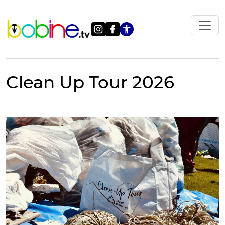
Vai
al
contenuto
Apri le impostazi
Clean Up Tour 2026