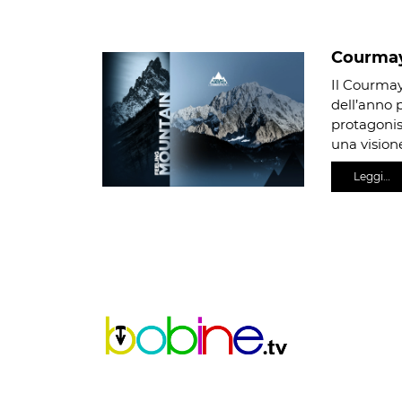
Courmay
Il Courmay
dell’anno 
protagonis
una vision
Leggi…