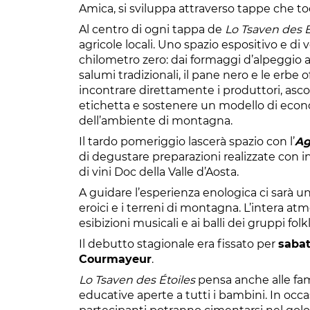
Amica, si sviluppa attraverso tappe che toc
Al centro di ogni tappa de
Lo Tsaven des É
agricole locali. Uno spazio espositivo e di
chilometro zero: dai formaggi d’alpeggio all
salumi tradizionali, il pane nero e le erbe of
incontrare direttamente i produttori, ascol
etichetta e sostenere un modello di econo
dell’ambiente di montagna.
Il tardo pomeriggio lascerà spazio con l’
Ag
di degustare preparazioni realizzate con in
di vini Doc della Valle d’Aosta.
A guidare l’esperienza enologica ci sarà un
eroici e i terreni di montagna. L’intera atm
esibizioni musicali e ai balli dei gruppi folkl
Il debutto stagionale era fissato per
sabat
Courmayeur
.
Lo Tsaven des Étoiles
pensa anche alle fami
educative aperte a tutti i bambini. In occ