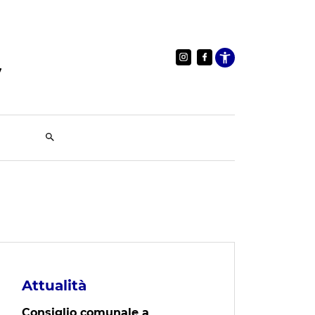
Apri le im
Attualità
Consiglio comunale a