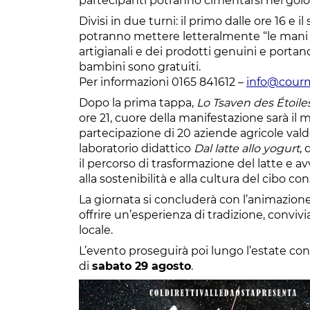
partecipanti potranno cimentarsi nel golo
Divisi in due turni: il primo dalle ore 16 e i
potranno mettere letteralmente “le mani in
artigianali e dei prodotti genuini e portando
bambini sono gratuiti.
Per informazioni 0165 841612 –
info@courm
Dopo la prima tappa,
Lo Tsaven des Étoile
ore 21, cuore della manifestazione sarà i
partecipazione di 20 aziende agricole vald
laboratorio didattico
Dal latte allo yogurt
, 
il percorso di trasformazione del latte e a
alla sostenibilità e alla cultura del cibo co
La giornata si concluderà con l’animazione
offrire un’esperienza di tradizione, convivi
locale.
L’evento proseguirà poi lungo l’estate c
di
sabato 29 agosto
.