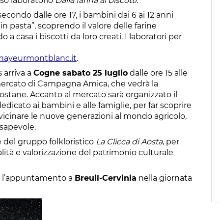
so laboratorio
Dalla farina ai biscotti
.
l secondo dalle ore 17, i bambini dai 6 ai 12 anni
 pasta”, scoprendo il valore delle farine
 a casa i biscotti da loro creati. I laboratori per
ayeurmontblanc.it
.
s
arriva a
Cogne sabato 25 luglio
dalle ore 15 alle
l mercato di Campagna Amica, che vedrà la
ostane. Accanto al mercato sarà organizzato il
dedicato ai bambini e alle famiglie, per far scoprire
vvicinare le nuove generazioni al mondo agricolo,
nsapevole.
 del gruppo folkloristico
La Clicca di Aosta
, per
alità e valorizzazione del patrimonio culturale
on l’appuntamento a
Breuil-Cervinia
nella giornata