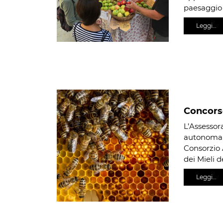
paesaggio 
Leggi…
Concorso
L’Assessor
autonoma V
Consorzio A
dei Mieli d
Leggi…