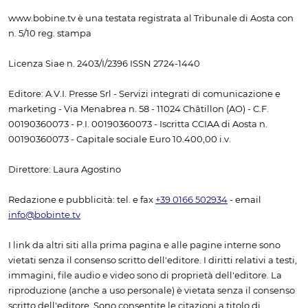
www.bobine.tv è una testata registrata al Tribunale di Aosta con
n. 5/10 reg. stampa
Licenza Siae n. 2403/I/2396 ISSN 2724-1440
Editore: A.V.I. Presse Srl - Servizi integrati di comunicazione e
marketing - Via Menabrea n. 58 - 11024 Châtillon (AO) - C.F.
00190360073 - P.I. 00190360073 - Iscritta CCIAA di Aosta n.
00190360073 - Capitale sociale Euro 10.400,00 i.v.
Direttore: Laura Agostino
Redazione e pubblicità: tel. e fax
+39 0166 502934
- email
info@bobinte.tv
I link da altri siti alla prima pagina e alle pagine interne sono
vietati senza il consenso scritto dell'editore. I diritti relativi a testi,
immagini, file audio e video sono di proprietà dell'editore. La
riproduzione (anche a uso personale) è vietata senza il consenso
scritto dell'editore. Sono consentite le citazioni a titolo di