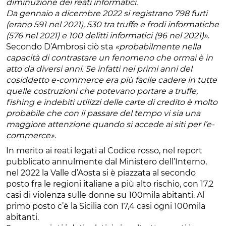
diminuzione dei reati informatici.
Da gennaio a dicembre 2022 si registrano 798 furti
(erano 591 nel 2021), 530 tra truffe e frodi informatiche
(576 nel 2021) e 100 delitti informatici (96 nel 2021)»
.
Secondo D’Ambrosi ciò sta
«probabilmente nella
capacità di contrastare un fenomeno che ormai è in
atto da diversi anni. Se infatti nei primi anni del
cosiddetto e-commerce era più facile cadere in tutte
quelle costruzioni che potevano portare a truffe,
fishing e indebiti utilizzi delle carte di credito è molto
probabile che con il passare del tempo vi sia una
maggiore attenzione quando si accede ai siti per l’e-
commerce»
.
In merito ai reati legati al Codice rosso, nel report
pubblicato annulmente dal Ministero dell’Interno,
nel 2022 la Valle d’Aosta si è piazzata al secondo
posto fra le regioni italiane a più alto rischio, con 17,2
casi di violenza sulle donne su 100mila abitanti. Al
primo posto c’è la Sicilia con 17,4 casi ogni 100mila
abitanti.