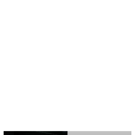
strategie di marketing, sogni di successo, pubblicità,
delfini e tutte le suggestioni che Internet può
ispirare.
Turbopaolo
è oggi un feed imprevedibile su
cui procrastinare per ore ma anche uno spettacolo
comico dal vivo, nato nello sconfinato universo di Tik
Tok e approdato sui palchi.
Lo spettacolo è a ingresso gratuito.
Locandina Turbopaolo