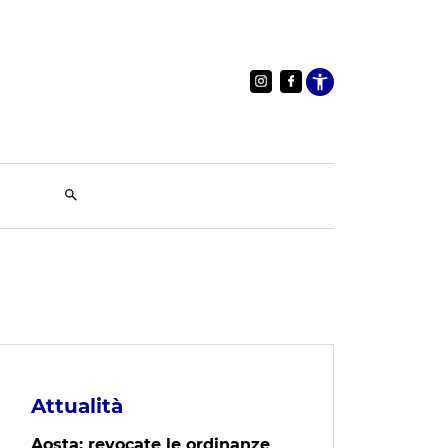
Apri le im
Attualità
Aosta: revocate le ordinanze