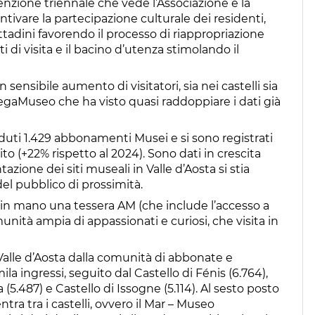
venzione triennale che vede l’Associazione e la
ntivare la partecipazione culturale dei residenti,
ttadini favorendo il processo di riappropriazione
ti di visita e il bacino d’utenza stimolando il
 sensibile aumento di visitatori, sia nei castelli sia
 MegaMuseo che ha visto quasi raddoppiare i dati già
duti 1.429 abbonamenti Musei e si sono registrati
to (+22% rispetto al 2024). Sono dati in crescita
zione dei siti museali in Valle d’Aosta si stia
el pubblico di prossimità.
 in mano una tessera AM (che include l’accesso a
omunità ampia di appassionati e curiosi, che visita in
in Valle d’Aosta dalla comunità di abbonate e
la ingressi, seguito dal Castello di Fénis (6.764),
 (5.487) e Castello di Issogne (5.114). Al sesto posto
ra tra i castelli, ovvero il Mar – Museo