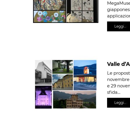
MegaMuseo 
giapponesi.
applicazion
Leggi…
Valle d
Le proposte
novembre 
e 29 novem
sfida…
Leggi…