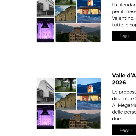
Il calendar
per il mes
Valentino, 
tutte le co
Leggi…
Valle d’
2026
Le proposte
dicembre 
Al MegaMus
delle pers
due…
Leggi…