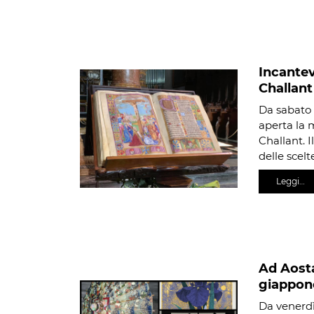
Incantev
Challant
Da sabato 
aperta la 
Challant. I
delle scelt
Leggi…
Ad Aosta
giappon
Da venerdì