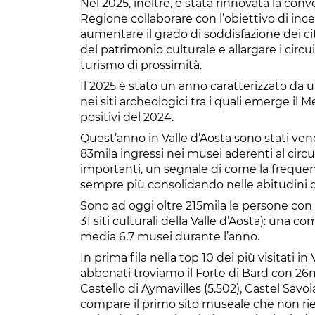
Nel 2025, inoltre, è stata rinnovata la con
Regione collaborare con l’obiettivo di ince
aumentare il grado di soddisfazione dei ci
del patrimonio culturale e allargare i circui
turismo di prossimità.
Il 2025 è stato un anno caratterizzato da un
nei siti archeologici tra i quali emerge il
positivi del 2024.
Quest’anno in Valle d’Aosta sono stati ven
83mila ingressi nei musei aderenti al circui
importanti, un segnale di come la frequenta
sempre più consolidando nelle abitudini d
Sono ad oggi oltre 215mila le persone con
31 siti culturali della Valle d’Aosta): una c
media 6,7 musei durante l’anno.
In prima fila nella top 10 dei più visitati 
abbonati troviamo il Forte di Bard con 26mi
Castello di Aymavilles (5.502), Castel Savoia
compare il primo sito museale che non rient