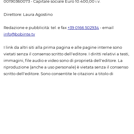
00190360073 - Capitale sociale Euro 10.400,00 i.v.
Direttore: Laura Agostino
Redazione e pubblicità: tel. e fax
+39 0166 502934
- email
info@bobinte.tv
I link da altri siti alla prima pagina e alle pagine interne sono
vietati senza il consenso scritto dell'editore. I diritti relativi a testi,
immagini, file audio e video sono di proprietà dell'editore. La
riproduzione (anche a uso personale) è vietata senza il consenso
scritto dell'editore. Sono consentite le citazioni a titolo di
cronaca, studio, critica o recensione, purché accompagnate
dall'indicazione della fonte "www.bobine.tv".
Non è consentito
l'inserimento di contenuti tratti da bobine.tv in rassegne
stampa senza la sottoscrizione di uno specifico
abbonamento. Per richiedere una quotazione è necessario
contattare l'amministrazione, scrivendo a info@bobine.tv
oppure telefonando a +39 0166 502934