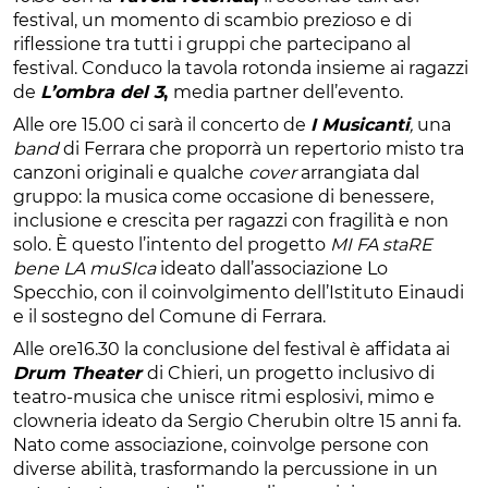
festival, un momento di scambio prezioso e di
riflessione tra tutti i gruppi che partecipano al
festival. Conduco la tavola rotonda insieme ai ragazzi
de
L’ombra del 3
,
media partner dell’evento.
Alle ore 15.00 ci sarà il concerto de
I Musicanti
,
una
band
di Ferrara che proporrà un repertorio misto tra
canzoni originali e qualche
cover
arrangiata dal
gruppo: la musica come occasione di benessere,
inclusione e crescita per ragazzi con fragilità e non
solo. È questo l’intento del progetto
MI FA staRE
bene LA muSIca
ideato dall’associazione Lo
Specchio, con il coinvolgimento dell’Istituto Einaudi
e il sostegno del Comune di Ferrara.
Alle ore16.30 la conclusione del festival è affidata ai
Drum Theater
di Chieri, un progetto inclusivo di
teatro-musica che unisce ritmi esplosivi, mimo e
clowneria ideato da Sergio Cherubin oltre 15 anni fa.
Nato come associazione, coinvolge persone con
diverse abilità, trasformando la percussione in un