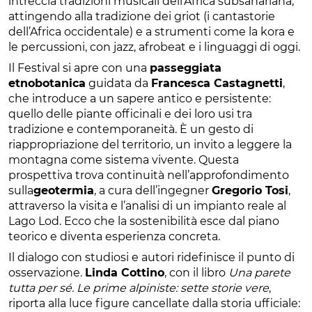
intreccia tradizioni musicali dell’Africa subsahariana,
attingendo alla tradizione dei griot (i cantastorie
dell’Africa occidentale) e a strumenti come la kora e
le percussioni, con jazz, afrobeat e i linguaggi di oggi.
Il Festival si apre con una
passeggiata
etnobotanica
guidata da
Francesca Castagnetti
,
che introduce a un sapere antico e persistente:
quello delle piante officinali e dei loro usi tra
tradizione e contemporaneità. È un gesto di
riappropriazione del territorio, un invito a leggere la
montagna come sistema vivente. Questa
prospettiva trova continuità nell’approfondimento
sulla
geotermia
, a cura dell’ingegner
Gregorio Tosi
,
attraverso la visita e l’analisi di un impianto reale al
Lago Lod. Ecco che la sostenibilità esce dal piano
teorico e diventa esperienza concreta.
Il dialogo con studiosi e autori ridefinisce il punto di
osservazione.
Linda Cottino
, con il libro
Una parete
tutta per sé. Le prime alpiniste: sette storie vere
,
riporta alla luce figure cancellate dalla storia ufficiale: