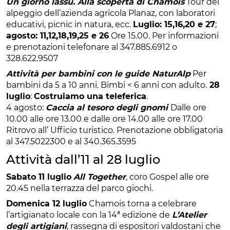
Un giorno lassù. Alla scoperta di Chamois
Tour del
alpeggio dell’azienda agricola Planaz, con laboratori
educativi, picnic in natura, ecc.
Luglio: 15,16,20 e 27
;
agosto: 11,12,18,19,25 e 26
Ore 15.00. Per informazioni
e prenotazioni telefonare al 347.885.6912 o
328.622.9507
Attività per bambini con le guide NaturAlp
Per
bambini da 5 a 10 anni. Bimbi < 6 anni con adulto.
28
luglio
:
Costruiamo una teleferica
.
4 agosto:
Caccia al tesoro degli gnomi
Dalle ore
10.00 alle ore 13.00 e dalle ore 14.00 alle ore 17.00
Ritrovo all’ Ufficio turistico. Prenotazione obbligatoria
al 347.5022300 e al 340.365.3595
Attività dall’11 al 28 luglio
Sabato 11 luglio
All Together
,
coro Gospel alle ore
20.45 nella terrazza del parco giochi.
Domenica 12 luglio
Chamois torna a celebrare
l’artigianato locale con la 14ª edizione de
L’Atelier
degli artigiani
, rassegna di espositori valdostani che