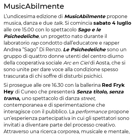
MusicAbilmente
L’undicesima edizione di
MusicAbilmente
propone
musica, danza e due
talk
. Si comincia
sabato 4 luglio
alle ore 15.00 con lo spettacolo
Sago e le
Psichedeliche
, un progetto nato durante il
laboratorio
rap
condotto dall’educatore e rapper
Andrea “Sago” Di Renzo.
Le Psichedeliche
sono un
gruppo di quattro donne utenti del centro diurno
della cooperativa sociale
Arc en Ciel
di Aosta, che si
sono unite per dare voce alla condizione spesso
trascurata di chi soffre di disturbi psichici.
Si prosegue alle ore 16.30 con la ballerina
Red Fryk
Hey
di Cuneo che presenterà
Senza titolo, senza
trama
,
uno spettacolo di danza
street,
contemporanea e di sperimentazione che
interagisce con il pubblico. La
performance
propone
un’esperienza partecipativa in cui gli spettatori sono
invitati a diventare parte del processo creativo.
Attraverso una ricerca corporea, musicale e mentale,