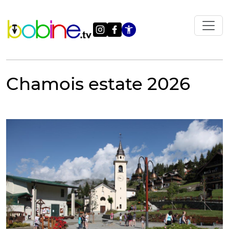
Vai
al
contenuto
Apri le impostazi
Chamois estate 2026