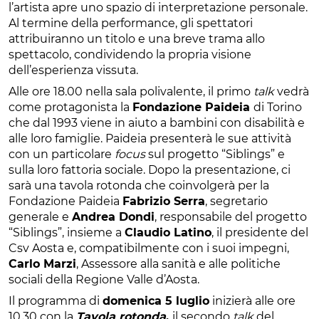
l’artista apre uno spazio di interpretazione personale.
Al termine della performance, gli spettatori
attribuiranno un titolo e una breve trama allo
spettacolo, condividendo la propria visione
dell’esperienza vissuta.
Alle ore 18.00 nella sala polivalente, il primo
talk
vedrà
come protagonista la
Fondazione Paideia
di Torino
che dal 1993 viene in aiuto a bambini con disabilità e
alle loro famiglie. Paideia presenterà le sue attività
con un particolare
focus
sul progetto “Siblings” e
sulla loro fattoria sociale. Dopo la presentazione, ci
sarà una tavola rotonda che coinvolgerà per la
Fondazione Paideia
Fabrizio Serra
, segretario
generale e
Andrea Dondi
, responsabile del progetto
“Siblings”, insieme a
Claudio Latino
, il presidente del
Csv Aosta e, compatibilmente con i suoi impegni,
Carlo Marzi
, Assessore alla sanità e alle politiche
sociali della Regione Valle d’Aosta.
Il programma di
domenica 5 luglio
inizierà alle ore
10.30 con la
Tavola rotonda
,
il secondo
talk
del