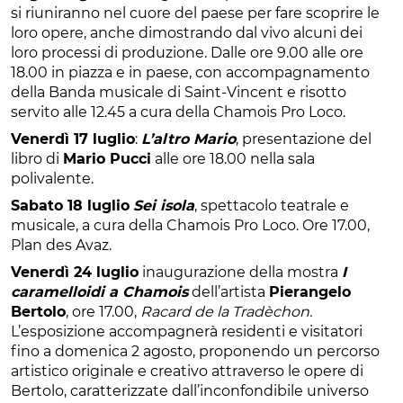
si riuniranno nel cuore del paese per fare scoprire le
loro opere, anche dimostrando dal vivo alcuni dei
loro processi di produzione. Dalle ore 9.00 alle ore
18.00 in piazza e in paese, con accompagnamento
della Banda musicale di Saint-Vincent e risotto
servito alle 12.45 a cura della Chamois Pro Loco.
Venerdì 17 luglio
:
L’altro Mario
, presentazione del
libro di
Mario Pucci
alle ore 18.00 nella sala
polivalente.
Sabato 18 luglio
Sei isola
, spettacolo teatrale e
musicale, a cura della Chamois Pro Loco. Ore 17.00,
Plan des Avaz.
Venerdì 24 luglio
inaugurazione della mostra
I
caramelloidi a Chamois
dell’artista
Pierangelo
Bertolo
, ore 17.00,
Racard de la Tradèchon.
L’esposizione accompagnerà residenti e visitatori
fino a domenica 2 agosto, proponendo un percorso
artistico originale e creativo attraverso le opere di
Bertolo, caratterizzate dall’inconfondibile universo