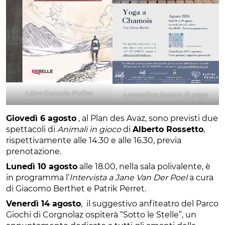
Libro Daniele Pieller
Locandina lezioni di yoga
Giovedì 6 agosto
, al Plan des Avaz, sono previsti due
spettacoli di
Animali in gioco
di
Alberto Rossetto
,
rispettivamente alle 14.30 e alle 16.30, previa
prenotazione.
Lunedì 10 agosto
alle 18.00, nella sala polivalente, è
in programma l’
Intervista a Jane Van Der Poel
a cura
di Giacomo Berthet e Patrik Perret.
Venerdì 14 agosto
, il suggestivo anfiteatro del Parco
Giochi di Corgnolaz ospiterà “Sotto le Stelle”, un