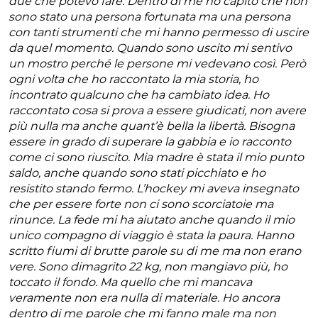
due che potevo fare. Dentro di me ho capito che non
sono stato una persona fortunata ma una persona
con tanti strumenti che mi hanno permesso di uscire
da quel momento. Quando sono uscito mi sentivo
un mostro perché le persone mi vedevano così. Però
ogni volta che ho raccontato la mia storia, ho
incontrato qualcuno che ha cambiato idea. Ho
raccontato cosa si prova a essere giudicati, non avere
più nulla ma anche quant’è bella la libertà. Bisogna
essere in grado di superare la gabbia e io racconto
come ci sono riuscito. Mia madre è stata il mio punto
saldo, anche quando sono stati picchiato e ho
resistito stando fermo. L’hockey mi aveva insegnato
che per essere forte non ci sono scorciatoie ma
rinunce. La fede mi ha aiutato anche quando il mio
unico compagno di viaggio è stata la paura. Hanno
scritto fiumi di brutte parole su di me ma non erano
vere. Sono dimagrito 22 kg, non mangiavo più, ho
toccato il fondo. Ma quello che mi mancava
veramente non era nulla di materiale. Ho ancora
dentro di me parole che mi fanno male ma non