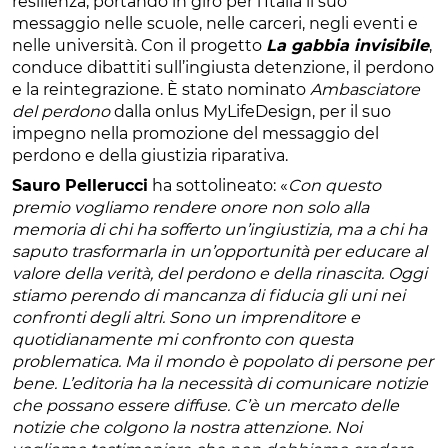
resilienza, portando in giro per l’Italia il suo
messaggio nelle scuole, nelle carceri, negli eventi e
nelle università. Con il progetto
La gabbia invisibile
,
conduce dibattiti sull’ingiusta detenzione, il perdono
e la reintegrazione. È stato nominato
Ambasciatore
del perdono
dalla onlus MyLifeDesign, per il suo
impegno nella promozione del messaggio del
perdono e della giustizia riparativa.
Sauro Pellerucci
ha sottolineato: «
Con questo
premio vogliamo rendere onore non solo alla
memoria di chi ha sofferto un’ingiustizia, ma a chi ha
saputo trasformarla in un’opportunità per educare al
valore della verità, del perdono e della rinascita. Oggi
stiamo perendo di mancanza di fiducia gli uni nei
confronti degli altri. Sono un imprenditore e
quotidianamente mi confronto con questa
problematica. Ma il mondo è popolato di persone per
bene. L’editoria ha la necessità di comunicare notizie
che possano essere diffuse. C’è un mercato delle
notizie che colgono la nostra attenzione. Noi