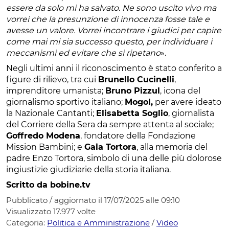
essere da solo mi ha salvato. Ne sono uscito vivo ma
vorrei che la presunzione di innocenza fosse tale e
avesse un valore. Vorrei incontrare i giudici per capire
come mai mi sia successo questo, per individuare i
meccanismi ed evitare che si ripetano
».
Negli ultimi anni il riconoscimento è stato conferito a
figure di rilievo, tra cui
Brunello Cucinelli
,
imprenditore umanista;
Bruno Pizzul
, icona del
giornalismo sportivo italiano;
Mogol,
per avere ideato
la Nazionale Cantanti;
Elisabetta Soglio
, giornalista
del Corriere della Sera da sempre attenta al sociale;
Goffredo Modena
, fondatore della Fondazione
Mission Bambini; e
Gaia Tortora
, alla memoria del
padre Enzo Tortora, simbolo di una delle più dolorose
ingiustizie giudiziarie della storia italiana.
Scritto da bobine.tv
Pubblicato / aggiornato il 17/07/2025 alle 09:10
Visualizzato
17.977
volte
Categoria:
Politica e Amministrazione
/
Video