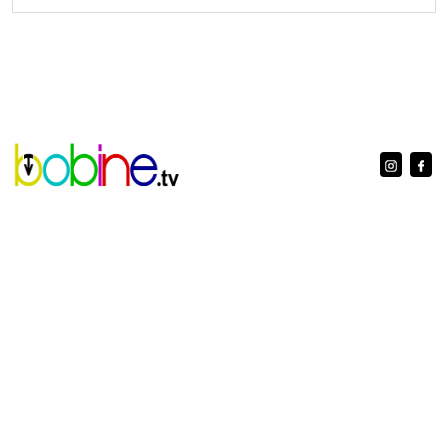
www.bobine.tv è una testata registrata al Tribunale di Aosta con
n. 5/10 reg. stampa
Licenza Siae n. 2403/I/2396 ISSN 2724-1440
Editore: A.V.I. Presse Srl - Servizi integrati di comunicazione e
marketing - Via Menabrea n. 58 - 11024 Châtillon (AO) - C.F.