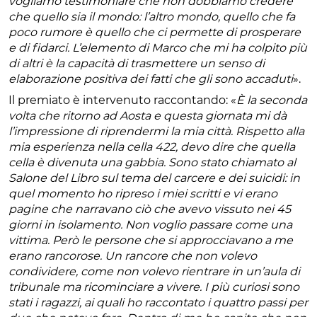
vogliamo testimoniare che non dobbiamo credere
che quello sia il mondo: l’altro mondo, quello che fa
poco rumore è quello che ci permette di prosperare
e di fidarci. L’elemento di Marco che mi ha colpito più
di altri è la capacità di trasmettere un senso di
elaborazione positiva dei fatti che gli sono accaduti
».
Il premiato è intervenuto raccontando: «
È la seconda
volta che ritorno ad Aosta e questa giornata mi dà
l’impressione di riprendermi la mia città. Rispetto alla
mia esperienza nella cella 422, devo dire che quella
cella è divenuta una gabbia. Sono stato chiamato al
Salone del Libro sul tema del carcere e dei suicidi: in
quel momento ho ripreso i miei scritti e vi erano
pagine che narravano ciò che avevo vissuto nei 45
giorni in isolamento. Non voglio passare come una
vittima. Però le persone che si approcciavano a me
erano rancorose. Un rancore che non volevo
condividere, come non volevo rientrare in un’aula di
tribunale ma ricominciare a vivere. I più curiosi sono
stati i ragazzi, ai quali ho raccontato i quattro passi per