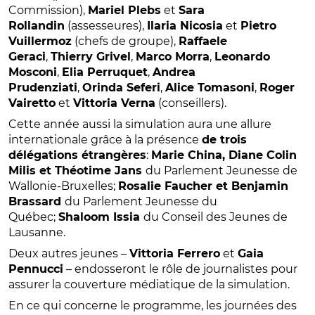
Commission),
Mariel Plebs
et
Sara
Rollandin
(assesseures),
Ilaria Nicosia
et
Pietro
Vuillermoz
(chefs de groupe),
Raffaele
Geraci
,
Thierry Grivel
,
Marco Morra
,
Leonardo
Mosconi
,
Elia Perruquet
,
Andrea
Prudenziati
,
Orinda Seferi
,
Alice Tomasoni
,
Roger
Vairetto
et
Vittoria Verna
(conseillers).
Cette année aussi la simulation aura une allure
internationale grâce à la présence
de trois
délégations étrangères
:
Marie China, Diane Colin
Milis et Théotime Jans
du Parlement Jeunesse de
Wallonie-Bruxelles;
Rosalie Faucher et Benjamin
Brassard
du Parlement Jeunesse du
Québec;
Shaloom Issia
du Conseil des Jeunes de
Lausanne.
Deux autres jeunes –
Vittoria Ferrero
et
Gaia
Pennucci
– endosseront le rôle de journalistes pour
assurer la couverture médiatique de la simulation.
En ce qui concerne le programme, les journées des