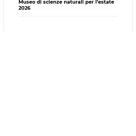
Museo di scienze naturali per l’estate
2026
www.bobine.tv è una testata registrata al Tribunale di Aosta con
n. 5/10 reg. stampa