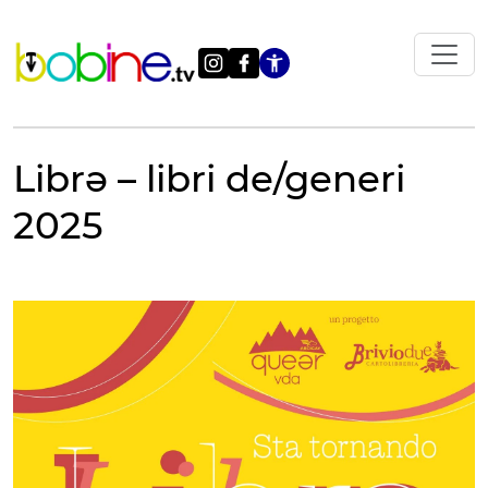
Vai
al
contenuto
Apri le impostazi
Librə – libri de/generi
2025