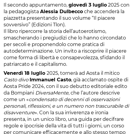
Il secondo appuntamento,
giovedì 3 luglio
2025 con
la pedagogista
Alessia Dulbecco
che accenderà la
piazzetta presentando il suo volume “Il piacere
sovversivo” (Edizioni Tlon).
Il libro ripercorre la storia dell’autoerotismo,
smascherando i pregiudizi che lo hanno circondato
per secoli e proponendolo come pratica di
autodeterminazione. Un invito a riscoprire il piacere
come forma di libertà e consapevolezza, sfidando il
patriarcato e il capitalismo.
Venerdì 18 luglio
2025, tornerà ad Aosta il mitico
Casto divo
Immanuel Casto
, già acclamato ospite di
Aosta Pride 2024, con il suo debutto editoriale edito
da Bompiani
DiversaMente
, che l’autore descrive
come un «
condensato di decenni di osservazioni
personali, riflessioni, e un numero non trascurabile di
disavventure
». Con la sua irriverenza e ironia
presenta, in un unico libro, una guida per decifrare
regole e ipocrisie della vita di tutti i giorni, un corso
per comunicare efficacemente e allo stesso tempo