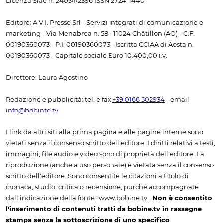
Licenza Siae n. 2403/I/2396 ISSN 2724-1440
Editore: A.V.I. Presse Srl - Servizi integrati di comunicazione e
marketing - Via Menabrea n. 58 - 11024 Châtillon (AO) - C.F.
00190360073 - P.I. 00190360073 - Iscritta CCIAA di Aosta n.
00190360073 - Capitale sociale Euro 10.400,00 i.v.
Direttore: Laura Agostino
Redazione e pubblicità: tel. e fax
+39 0166 502934
- email
info@bobinte.tv
I link da altri siti alla prima pagina e alle pagine interne sono
vietati senza il consenso scritto dell'editore. I diritti relativi a testi,
immagini, file audio e video sono di proprietà dell'editore. La
riproduzione (anche a uso personale) è vietata senza il consenso
scritto dell'editore. Sono consentite le citazioni a titolo di
cronaca, studio, critica o recensione, purché accompagnate
dall'indicazione della fonte "www.bobine.tv".
Non è consentito
l'inserimento di contenuti tratti da bobine.tv in rassegne
stampa senza la sottoscrizione di uno specifico