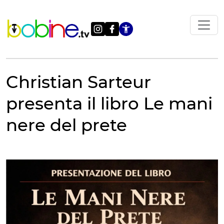
Vai
al
contenuto
Apri le impostazi
Christian Sarteur
presenta il libro Le mani
nere del prete