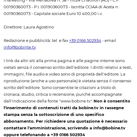
marketing - Via Menabrea n. 58 - 11024 Châtillon (AO) - C.F.
00190360073 - P.I. 00190360073 - Iscritta CCIAA di Aosta n.
00190360073 - Capitale sociale Euro 10.400,00 i.v.
Direttore: Laura Agostino
Redazione e pubblicità: tel. e fax
+39 0166 502934
- email
info@bobinte.tv
I link da altri siti alla prima pagina e alle pagine interne sono
vietati senza il consenso scritto dell'editore. I diritti relativi a testi,
immagini, file audio e video sono di proprietà dell'editore. La
riproduzione (anche a uso personale) è vietata senza il consenso
scritto dell'editore. Sono consentite le citazioni a titolo di
cronaca, studio, critica o recensione, purché accompagnate
dall'indicazione della fonte "www.bobine.tv".
Non è consentito
l'inserimento di contenuti tratti da bobine.tv in rassegne
stampa senza la sottoscrizione di uno specifico
abbonamento. Per richiedere una quotazione è necessario
contattare l'amministrazione, scrivendo a info@bobine.tv
oppure telefonando a +39 0166 502934