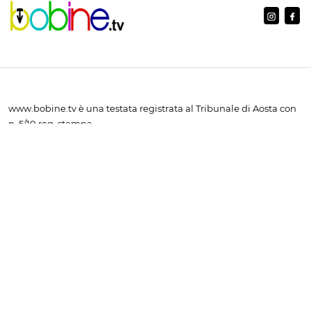
www.bobine.tv è una testata registrata al Tribunale di Aosta con
n. 5/10 reg. stampa
Licenza Siae n. 2403/I/2396 ISSN 2724-1440
Editore: A.V.I. Presse Srl - Servizi integrati di comunicazione e
marketing - Via Menabrea n. 58 - 11024 Châtillon (AO) - C.F.
00190360073 - P.I. 00190360073 - Iscritta CCIAA di Aosta n.
00190360073 - Capitale sociale Euro 10.400,00 i.v.
Direttore: Laura Agostino
Redazione e pubblicità: tel. e fax
+39 0166 502934
- email
info@bobinte.tv