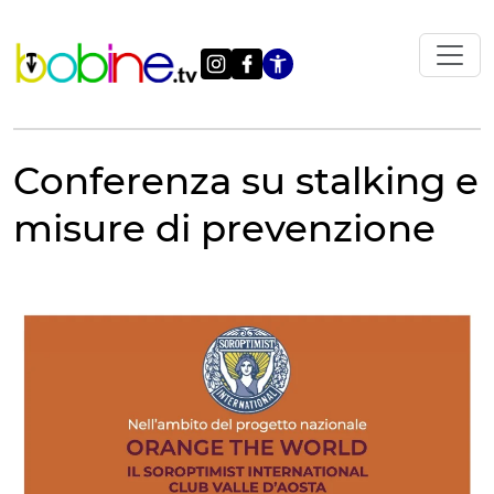
Vai
al
contenuto
Apri le impostazi
Conferenza su stalking e
misure di prevenzione