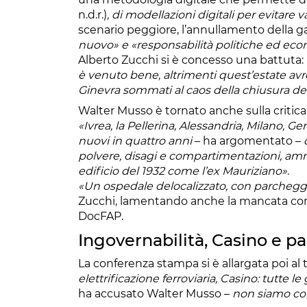
n.d.r.)
, di modellazioni digitali per evitare 
scenario peggiore, l’annullamento della g
nuovo» e «responsabilità politiche ed e
Alberto Zucchi si è concesso una battuta:
è venuto bene, altrimenti quest’estate avre
Ginevra sommati al caos della chiusura dell
Walter Musso è tornato anche sulla critica
«Ivrea, la Pellerina, Alessandria, Milano, G
nuovi in quattro anni
– ha argomentato –
polvere, disagi e compartimentazioni, am
edificio del 1932 come l’ex Mauriziano»
.
«Un ospedale delocalizzato, con parcheggi
Zucchi, lamentando anche la mancata compa
DocFAP.
Ingovernabilità, Casino e p
La conferenza stampa si è allargata poi al 
elettrificazione ferroviaria, Casino: tutte l
ha accusato Walter Musso –
non siamo con