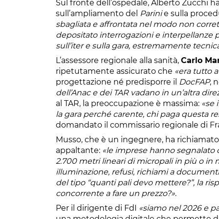
Sul fronte dell’ospedale, Alberto Zucchi h
sull’ampliamento del
Parini
e sulla proced
sbagliata e affrontata nel modo non corre
depositato interrogazioni e interpellanz
sull’iter e sulla gara, estremamente tecni
L’assessore regionale alla sanità,
Carlo Mar
ripetutamente assicurato che
«era tutto 
progettazione né predisporre il
DocFAP
, 
dell’Anac e dei TAR vadano in un’altra dire
al TAR, la preoccupazione è massima:
«se 
la gara perché carente, chi paga questa r
domandato il commissario regionale di Frate
Musso, che è un ingegnere, ha richiamato i
appaltante:
«le imprese hanno segnalato d
2.700 metri lineari di micropali in più o in
illuminazione, refusi, richiami a document
del tipo “quanti pali devo mettere?”, la ris
concorrente a fare un prezzo?»
.
Per il dirigente di FdI
«siamo nel 2026 e p
una metodologia digitale che permette di 