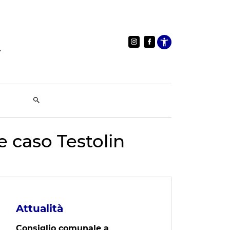
Apri le im
 e caso Testolin
Attualità
Consiglio comunale a