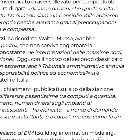
a rivendicato di aver sollevato per tempo dubbi
ura di gara:
«diciamo da anni che quella scelta è
tto. Da quando siamo in Consiglio Valle abbiamo
e proprio perché avevamo grandi preoccupazioni
ca e complessa»
.
zi
, ha ricordato Walter Musso, avrebbe
a posto»
, che non serviva aggiornare la
nonostante
«le interpretazioni delle massime corti,
zione»
. Oggi, con il ricorso del secondo classificato
in estrema ratio il Tribunale amministrativo annulla
esponsabilità politica ed economica?»
si è
lli d’Italia.
 chiarimenti pubblicati sul sito della stazione
ifferenze pesantissime tra computi e quantità,
 meno, numeri diversi sugli impianti di
i inesistenti – ha elencato – a fronte di domande
posta è stata “tanto è a corpo”: ma così come fa un
arliamo di BIM
(Building information modeling,
creare un modello 3D virtuale di un edificio,