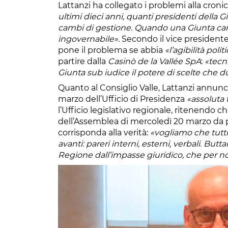
Lattanzi ha collegato i problemi alla cronic
ultimi dieci anni, quanti presidenti della 
cambi di gestione. Quando una Giunta cam
ingovernabile»
. Secondo il vice presidente 
pone il problema se abbia
«l’agibilità polit
partire dalla
Casinò de la Vallée SpA
:
«tecn
Giunta sub iudice il potere di scelte che 
Quanto al Consiglio Valle, Lattanzi annunc
marzo dell’Ufficio di Presidenza
«assoluta 
l’Ufficio legislativo regionale, ritenendo c
dell’Assemblea di mercoledì 20 marzo da 
corrisponda alla verità:
«vogliamo che tutti
avanti: pareri interni, esterni, verbali. Butt
Regione dall’impasse giuridico, che per noi