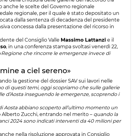
do anche le scelte del Governo regionale
pedale regionale, per il quale è stato depositato un
provocata dalla sentenza di decadenza del presidente
nsiva concessa dalla presentazione del ricorso in
esidente del Consiglio Valle
Massimo Lattanzi
e il
sso
, in una conferenza stampa svoltasi venerdì 22,
«Regione che rincorre le emergenze invece di
lmine a ciel sereno»
ndo la gestione del dossier SAV sui lavori nelle
o di questi temi, oggi scopriamo che sulle gallerie
Valle d’Aosta inseguendo le emergenze, scoprendo i
i Aosta abbiano scoperto all’ultimo momento un
 Alberto Zucchi, entrando nel merito –
quando la
anci 2024 sono indicati interventi da 40 milioni per
a anche nella risoluzione approvata in Consiglio