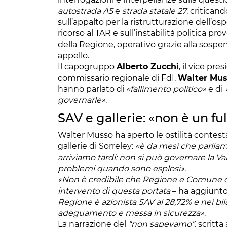
autostrada A5
e
strada statale 27
, critican
sull’appalto per la ristrutturazione dell’os
ricorso al TAR e sull’instabilità politica 
della Regione, operativo grazie alla sospe
appello.
Il capogruppo
Alberto Zucchi
, il vice pr
commissario regionale di FdI,
Walter Mu
hanno parlato di
«fallimento politico»
e di
governarle»
.
SAV e gallerie: «non è un fu
Walter Musso ha aperto le ostilità contesta
gallerie di Sorreley:
«è da mesi che parliam
arriviamo tardi: non si può governare la 
problemi quando sono esplosi»
.
«Non è credibile che Regione e Comune d
intervento di questa portata
– ha aggiunto
Regione è azionista SAV al 28,72% e nei bil
adeguamento e messa in sicurezza»
.
La narrazione del
“non sapevamo”
, scritt