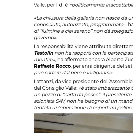
Valle, per FdI è
«politicamente inaccettabi
«La chiusura della galleria non nasce da u
conosciuto, autorizzato, programmato
– h
di “fulmine a ciel sereno” non dà spiegazion
governo»
.
La responsabilità viene attribuita diretta
Testolin
non ha rapporti con le partecipat
mentire»
, ha affermato ancora Alberto Zuc
Raffaele Rocco
, per anni dirigente del se
può cadere dal pero e indignarsi».
Lattanzi, da vice presidente dell’Assemblea
dal Consiglio Valle:
«è stato imbarazzante t
un pezzo di “carta da pesce”: il presidente
azionista SAV, non ha bisogno di un mandato
tentata un’operazione di copertura politic