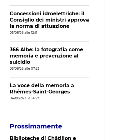
Concessioni idroelettriche: il
Consiglio dei ministri approva
la norma di attuazione
05/08/26 alle 12:11
366 Albe: la fotografia come
memoria e prevenzione al
suicidio
05/08/26 alle 07:53
La voce della memoria a
Rhêmes-Saint-Georges
04/08/26 alle 14:57
Prossimamente
Biblioteche di Châtillon e