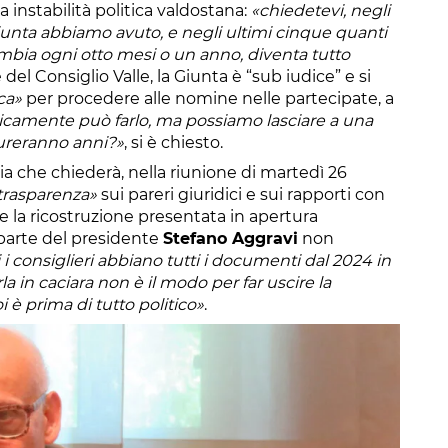
a instabilità politica valdostana:
«chiedetevi, negli
Giunta abbiamo avuto, e negli ultimi cinque quanti
bia ogni otto mesi o un anno, diventa tutto
del Consiglio Valle, la Giunta è “sub iudice” e si
ica»
per procedere alle nomine nelle partecipate, a
icamente può farlo, ma possiamo lasciare a una
dureranno anni?»
, si è chiesto.
ia che chiederà, nella riunione di martedì 26
trasparenza»
sui pareri giuridici e sui rapporti con
he la ricostruzione presentata in apertura
parte del presidente
Stefano Aggravi
non
 i consiglieri abbiano tutti i documenti dal 2024 in
arla in caciara non è il modo per far uscire la
 è prima di tutto politico»
.