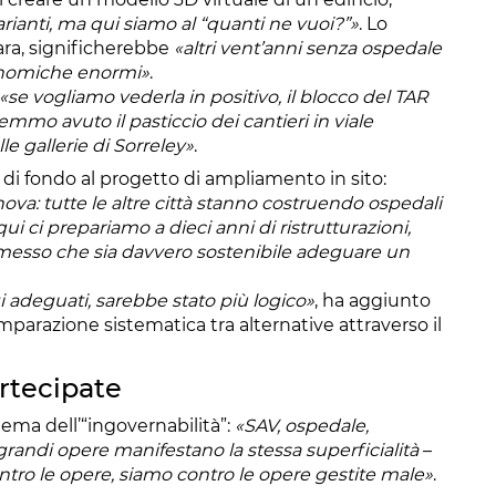
varianti, ma qui siamo al “quanti ne vuoi?”»
. Lo
ara, significherebbe
«altri vent’anni senza ospedale
conomiche enormi»
.
«se vogliamo vederla in positivo, il blocco del TAR
mmo avuto il pasticcio dei cantieri in viale
e gallerie di Sorreley»
.
 di fondo al progetto di ampliamento in sito:
enova: tutte le altre città stanno costruendo ospedali
qui ci prepariamo a dieci anni di ristrutturazioni,
messo che sia davvero sostenibile adeguare un
 adeguati, sarebbe stato più logico»
, ha aggiunto
razione sistematica tra alternative attraverso il
artecipate
tema dell’“ingovernabilità”:
«SAV, ospedale,
e grandi opere manifestano la stessa superficialità
–
tro le opere, siamo contro le opere gestite male»
.