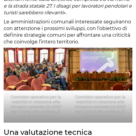
e la strada statale 27. I disagi per lavoratori pendolari e
turisti sarebbero rilevanti
».
Le amministrazioni comunali interessate seguiranno
con attenzione i prossimi sviluppi, con l’obiettivo di
definire strategie comuni per affrontare una criticità
che coinvolge l’intero territorio.
Comitato operativo per la
Comitato operativo per la
viabilità in relazione alla
viabilità in relazione alla
chiusura variante A5-SS27
chiusura variante A5-SS27
per i lavori alle gallerie di
per i lavori alle gallerie di
Sorreley-Signayes
Sorreley-Signayes
Una valutazione tecnica