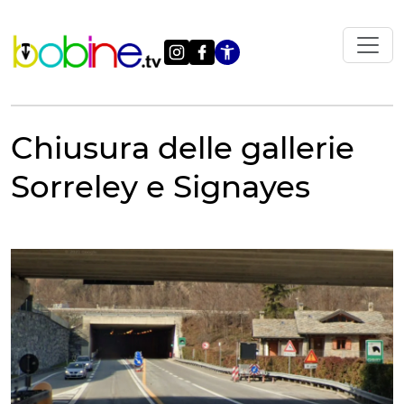
Vai
al
contenuto
Apri le impostazi
Chiusura delle gallerie
Sorreley e Signayes