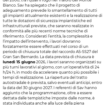
del 2000, tra i quali il rogo nel Traforo del Monte
Bianco. Sav ha spiegato che il progetto di
adeguamento prevede lo smantellamento di tutti
gli impianti attualmente esistenti e la realizzazione di
tutte le dotazioni di sicurezza impiantistiche ed
infrastrutturali previste, che saranno realizzate in
conformità alle più recenti norme tecniche di
riferimento. Considerati l’entità, la complessità e
l’impatto dell’intervento, i lavori dovranno
forzatamente essere effettuati nel corso di un
periodo di chiusura totale del raccordo A5-SS27 del
Gran San Bernardo. La data prevista di chiusura è
lunedì 15 giugno
2026, i lavori saranno organizzati su
più turni lavorativi al giorno, con un’operatività di 24
h/24 h, in modo da accelerare quanto più possibile i
tempi di realizzazione. La riapertura del tratto
autostradale è prevista, salvo eventuali anticipi, entro
la data del 30 giugno 2027. I referenti di Sav hanno
aggiunto che la programmazione, oltre a essere
dettata dalle tempistiche imposte dalle norme, è
stata individuata anche alla luce della piena