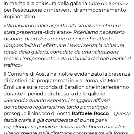
in merito alla chiusura della galleria
Côte de Sorreley
per l’esecuzione di interventi di ammodernamento
impiantistico.
«
Rimaniamo critici rispetto alla situazione che ci è
stata presentata
-dichiarano-
Riteniamo necessario
disporre di un documento tecnico che attesti
l’impossibilità di effettuare i lavori senza la chiusura
totale della galleria, corredato da una valutazione
tecnica indipendente e da un’analisi dei dati relativi al
traffico
»
Il Comune di Aosta ha inoltre evidenziato la presenza
di cantieri già programmati in via Roma, via Mont-
Émilius e sulla rotonda di Saraillon che interferiranno
durante il periodo di chiusura delle gallerie:
«
Secondo quanto esposto, i maggiori afflussi
dovrebbero registrarsi nel tardo pomeriggio
-
prosegue il sindaco di Aosta
Raffaele Rocco
–
Questa
fascia oraria è già considerata di punta per il
capoluogo regionale e i lavori andrebbero a incidere
ulteriormente sulla direttrice compresa tra via Roma