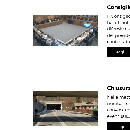
Consiglio
Il Consigli
ha affronta
difensiva a
del presid
contestat
Leggi…
Chiusura
Nella matti
riunito il 
convocato p
eventuali…
Leggi…