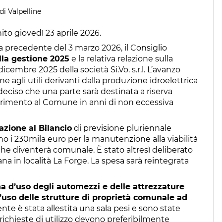
di Valpelline
nito giovedì 23 aprile 2026.
a precedente del 3 marzo 2026, il Consiglio
la gestione 2025
e la relativa relazione sulla
 dicembre 2025 della società Si.Vo. s.r.l. L’avanzo
 agli utili derivanti dalla produzione idroelettrica
 deciso che una parte sarà destinata a riserva
sferimento al Comune in anni di non eccessiva
azione al Bilancio
di previsione pluriennale
no i 230mila euro per la manutenzione alla viabilità
 che diventerà comunale. È stato altresì deliberato
a in località La Forge. La spesa sarà reintegrata
a d’uso degli automezzi e delle attrezzature
uso delle strutture di proprietà comunale ad
lente è stata allestita una sala pesi e sono state
e richieste di utilizzo devono preferibilmente