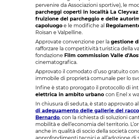
pervenire da Associazioni sportive), le mo
parcheggi coperti in località La Cleyva
fruizione del parcheggio e delle autori
capoluogo
e le modifiche al
Regolamento
Roisan e Valpelline.
Approvate convenzione per la
gestione di
rafforzare la competitività turistica della v
fondazione
Film commission Valle d’Ao
cinematografica.
Approvato il comodato d’uso gratuito con 
immobile di proprietà comunale per lo svolg
Infine è stato prorogato il protocollo di in
elettrica in ambito urbano
con Enel x way 
In chiusura di seduta, è stato approvato a
di adeguamento delle gallerie del racc
Bernardo
, con la richiesta di soluzioni can
mobilità e dell’economia del territorio. L’
anche in qualità di socio della società con
approfondimenti tecnici e all’adozione di 