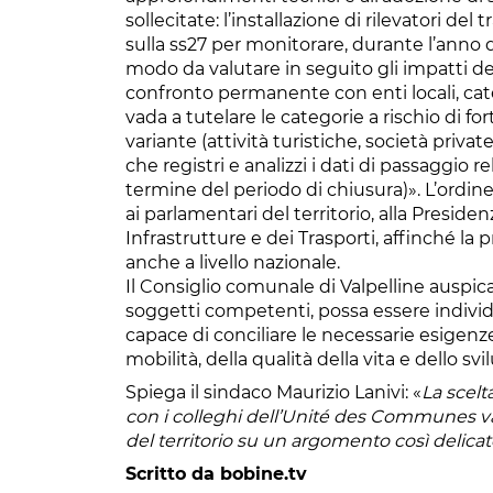
sollecitate: l’installazione di rilevatori del
sulla ss27 per monitorare, durante l’anno dei
modo da valutare in seguito gli impatti del
confronto permanente con enti locali, ca
vada a tutelare le categorie a rischio di fo
variante (attività turistiche, società priva
che registri e analizzi i dati di passaggio r
termine del periodo di chiusura)». L’ordin
ai parlamentari del territorio, alla Presiden
Infrastrutture e dei Trasporti, affinché la
anche a livello nazionale.
Il Consiglio comunale di Valpelline auspica 
soggetti competenti, possa essere individ
capace di conciliare le necessarie esigenze 
mobilità, della qualità della vita e dello s
Spiega il sindaco Maurizio Lanivi: «
La scelt
con i colleghi dell’Unité des Communes v
del territorio su un argomento così delica
Scritto da bobine.tv