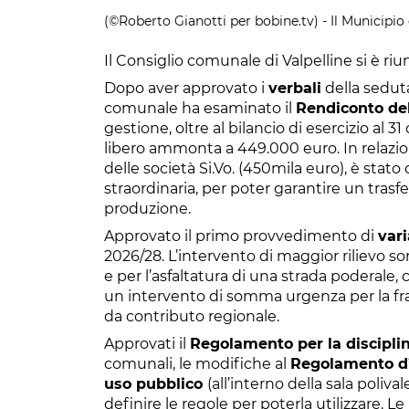
(©Roberto Gianotti per bobine.tv) - Il Municipio 
Il Consiglio comunale di Valpelline si è riu
Dopo aver approvato i
verbali
della sedut
comunale ha esaminato il
Rendiconto del
gestione, oltre al bilancio di esercizio al 31
libero ammonta a 449.000 euro. In relazione
delle società Si.Vo. (450mila euro), è stato
straordinaria, per poter garantire un tra
produzione.
Approvato il primo provvedimento di
vari
2026/28. L’intervento di maggior rilievo so
e per l’asfaltatura di una strada poderale,
un intervento di somma urgenza per la fran
da contributo regionale.
Approvati il
Regolamento per la disciplin
comunali, le modifiche al
Regolamento d’
uso pubblico
(all’interno della sala poliva
definire le regole per poterla utilizzare. L