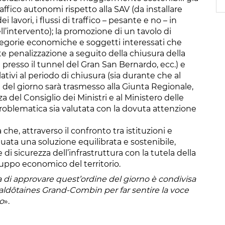
 traffico autonomi rispetto alla SAV (da installare
 lavori, i flussi di traffico – pesante e no – in
l’intervento); la promozione di un tavolo di
tegorie economiche e soggetti interessati che
rte penalizzazione a seguito della chiusura della
te presso il tunnel del Gran San Bernardo, ecc.) e
elativi al periodo di chiusura (sia durante che al
e del giorno sarà trasmesso alla Giunta Regionale,
za del Consiglio dei Ministri e al Ministero delle
 problematica sia valutata con la dovuta attenzione
che, attraverso il confronto tra istituzioni e
uata una soluzione equilibrata e sostenibile,
di sicurezza dell’infrastruttura con la tutela della
viluppo economico del territorio.
a di approvare quest’ordine del giorno è condivisa
aldôtaines Grand-Combin per far sentire la voce
to
».