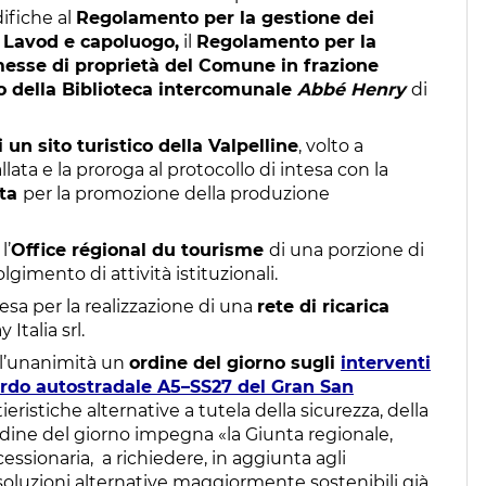
difiche al
Regolamento per la gestione dei
z Lavod e capoluogo,
il
Regolamento per la
messe di proprietà del Comune in frazione
 della Biblioteca intercomunale
Abbé Henry
di
 un sito turistico della Valpelline
, volto a
allata e la proroga al protocollo di intesa con la
sta
per la promozione della produzione
l’
Office régional du tourisme
di una porzione di
imento di attività istituzionali.
tesa per la realizzazione di una
rete di ricarica
Italia srl.
ll’unanimità un
ordine del giorno sugli
interventi
ordo autostradale A5–SS27 del Gran San
tieristiche alternative a tutela della sicurezza, della
ordine del giorno impegna «la Giunta regionale,
cessionaria, a richiedere, in aggiunta agli
soluzioni alternative maggiormente sostenibili già