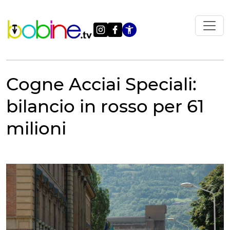
Vai
al
contenuto
Apri le impostazi
Cogne Acciai Speciali:
bilancio in rosso per 61
milioni