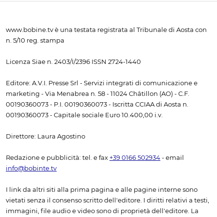
www.bobine.tv è una testata registrata al Tribunale di Aosta con
n. 5/10 reg. stampa
Licenza Siae n. 2403/I/2396 ISSN 2724-1440
Editore: A.V.I. Presse Srl - Servizi integrati di comunicazione e
marketing - Via Menabrea n. 58 - 11024 Châtillon (AO) - C.F.
00190360073 - P.I. 00190360073 - Iscritta CCIAA di Aosta n.
00190360073 - Capitale sociale Euro 10.400,00 i.v.
Direttore: Laura Agostino
Redazione e pubblicità: tel. e fax
+39 0166 502934
- email
info@bobinte.tv
I link da altri siti alla prima pagina e alle pagine interne sono
vietati senza il consenso scritto dell'editore. I diritti relativi a testi,
immagini, file audio e video sono di proprietà dell'editore. La