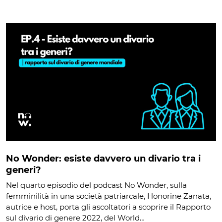
No Wonder: esiste davvero un divario tra i
generi?
Nel quarto episodio del podcast No Wonder, sulla
femminilità in una società patriarcale, Honorine Zanata,
autrice e host, porta gli ascoltatori a scoprire il Rapporto
sul divario di genere 2022, del World…