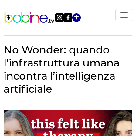
Vai
al
contenuto
Apri le impostazi
No Wonder: quando
l’infrastruttura umana
incontra l’intelligenza
artificiale